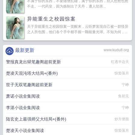
不属于你的东西，不要随便乱碰，属于你的东西，别人想抢也抢
不走。一代药皇，因为炼制出了天丹，遭人陷害...
异能重生之校园惊案
关于异能重生之校园惊案一觉醒来，云听梦发现自己被一群怪异
之人所包围，他们各个手中都手握一颗能量光球。不知为何，...
最新更新
www.kudu8.org
警报真龙出狱笔趣阁超前更新
红透半边天
楚凌天混沌塔大结局+(番外)
惊蛰落月
世子无双笔趣阁超前更新
宁峥
萧诺小说全集阅读
鱼初见
李湛小说全集阅读
宁峥
陆玄史上最强师父大结局+(番外)
炒方便面
楚凌天小说全集阅读
惊蛰落月