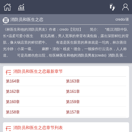
消防员和医生之恋
credo
/著
《林医生和他的消防员男友》作者：credo【完结】 简介: *糙汉消防中队
长×温柔可爱小医生 初见高燃，男人宽厚的脊背布满焦痂，露出深部鲜红的背
肌，像火锅店里的鲜切肥牛。 有道是医生眼里的果体就是一坨肉，林尔善目
光冷静：小菜一碟。 麻醉丶清创丶植皮丶缝合，一顿操作行云流水，人人称
道。 可是高燃伤愈出院，给医
林医生和他的消防员男友(credo)
消防员 医
生
林医生和他的消防员男友by
医生与消防员的
林医生和他的消防员男友避
雷
林医生和他的消防员男友bycredo免费阅读阅读
林医生和他的消防员男友作者
消防员和医生之恋
最新章节
credo
林医生和他的消防员男友txt
医生消防员的爱情
消防员和医生之恋
林医生
第164章
第163章
和他的消防员男友百度
医生的
消防员和医生爱情电视剧
一个医生和消防员
的
林医生和他的消防员男友bycredo
林医生和他的消防员男友在一起
林医生和
第162章
第161章
男病人是哪部电视剧
消防员和医生的言情
消防员与医生的恋爱
林医生和他的消
防员男友林尔善高燃全文免费阅读
消防员和医生恋爱的电视剧
林医生和他的消
第160章
第159章
防员男友漫画
讲消防员和医生的
林医生和他的消防员男友笔趣阁
林医生和他的
第158章
第157章
消防员男友林尔善高燃全文免费阅读无弹
林医生和他的消防员男友免费cr
消防
员和医生的爱情
林医生和他的消防员男友番外
医生跟消防员的
消防员医生之
恋
消防员和医生的故事
林医生和他的消防员男友免费
消防员与医生的爱情故
消防员和医生之恋
章节列表