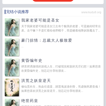
完结小说推荐
www.kudu8.org
我家老婆可能是圣女
关于我家老婆可能是圣女江左有个貌美的老婆，可是她却经常出
差。去干嘛？不是忙着给他带帽子，而是瞒着他降妖除魔去了...
豪门掠情：总裁大人极致爱
...
黄昏编年史
肆意挥洒激情的游戏人生，打破现实框架的无尽幻想！如果您喜
欢黄昏编年史，别忘记分享给朋友...
洪荒之妖皇逆天
修仙觅长生，热血任逍遥，踏莲曳波涤剑骨，凭虚御风塑圣魂！
如果您喜欢洪荒之妖皇逆天，别忘记分享给朋友...
绝世药皇