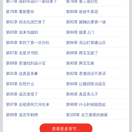
第77章 谈好宋远行一家回来了
第78章 要三成分红
第79章 重新娶你
第80章 收拾牛菜花
第81章 回去玩泥巴算了
第82章 蹴鞠比赛第一场
第83章 追来当媳妇
第84章 媒婆上门
第85章 拿到了第一次分红
第86章 买山打算建山庄
第87章 去星月书院
第88章 两宝见面了
第89章 君澈找到温小宝
第90章 两宝互换
第91章 这真是亲爹
第92章 君澈说话不算话
第93章 在想什么
第94章 让颜回医治温言
第95章 温言发现了
第96章 真是亲儿子
第97章 走错房间兰河生来
第98章 什么时候能想起
第99章 温言学刺绣
第100章 去兰菊香的娘家
查看更多章节...