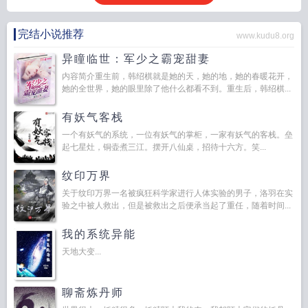
完结小说推荐
www.kudu8.org
异瞳临世：军少之霸宠甜妻
内容简介重生前，韩绍棋就是她的天，她的地，她的春暖花开，
她的全世界，她的眼里除了他什么都看不到。重生后，韩绍棋...
有妖气客栈
一个有妖气的系统，一位有妖气的掌柜，一家有妖气的客栈。垒
起七星灶，铜壶煮三江。摆开八仙桌，招待十六方。笑...
纹印万界
关于纹印万界一名被疯狂科学家进行人体实验的男子，洛羽在实
验之中被人救出，但是被救出之后便承当起了重任，随着时间...
我的系统异能
天地大变...
聊斋炼丹师