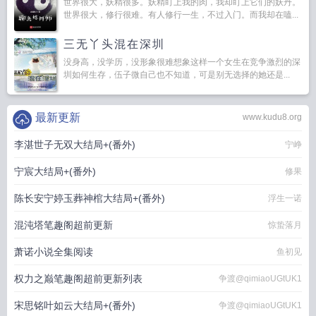
世界很大，妖精很多。妖精盯上我的肉，我却盯上它们的妖丹。
世界很大，修行很难。有人修行一生，不过入门。而我却在嗑...
三无丫头混在深圳
没身高，没学历，没形象很难想象这样一个女生在竞争激烈的深
圳如何生存，伍子微自己也不知道，可是别无选择的她还是...
最新更新
www.kudu8.org
李湛世子无双大结局+(番外)
宁峥
宁宸大结局+(番外)
修果
陈长安宁婷玉葬神棺大结局+(番外)
浮生一诺
混沌塔笔趣阁超前更新
惊蛰落月
萧诺小说全集阅读
鱼初见
权力之巅笔趣阁超前更新列表
争渡@qimiaoUGtUK1
宋思铭叶如云大结局+(番外)
争渡@qimiaoUGtUK1