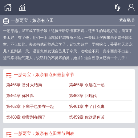
一胎两宝：娘亲有点田
紫夜星
/著
一朝穿越，温言成了孩子娘！这孩子听话懂事不说，还天生的锦鲤好运，简直不
要太好！有了他，他们一上山就捡野鸡野兔不说，一去镇上摆摊东西更是全部卖
空。不仅如此。去读书他还秒杀众学子，记忆力超群，学啥啥会，妥妥的天道宠
儿！直到某一天。温言忽然发现自己儿子今天，啥啥捡不到，卖东西卖不出去，
运气霉得能气死人，说话好的不灵坏的灵，她才知道自己原来还有一个儿子！而
这儿子竟然是那狗男人的孩子！如果您喜欢一胎两宝：娘亲有点田，别忘记分享
给朋友.
一胎三宝神医娘亲太腹黑免费阅
一胎三宝 神医娘亲太腹黑
一胎二宝战神
一胎两宝：娘亲有点田
最新章节
娘亲飒爆全大陆全文免
一胎二宝妈咪又甜又爆
一胎六宝娘亲你马甲
一胎六宝娘
第466章 番外大结局
第465章 永远在一起
亲马甲又掉了男主
一胎三宝娘亲又美又
一胎两宝妈咪她又甜又爆
一胎两宝娘亲
有点田好看么
一胎三宝娘亲又美又飒
萌宝难求
一胎三宝神医娘亲太难宠
一胎
第464章 你姓温
第463章 回现代
双宝娘亲马甲掉不停
一胎两宝娘亲有点田讲什么
一胎三宝团宠娘亲又掉马甲
一
胎两宝总裁宠妻能上天
娘亲一宠到底
一胎两宝娘亲有点田紫夜星
一胎俩宝爹地
第462章 下辈子也要在一起
第461章 中了什么毒
妈咪又怀了免费阅读
娘亲扒爹爹马甲了
一胎两宝娘亲有点田 紫夜星
一胎三宝
第460章 称帝别在闹了
第459章 你这是何苦
娘亲别跑
一胎两宝老婆大人别想逃全文免费阅读什么时候更新
一胎两宝爹地妈
咪又
一胎二宝神医娘亲又掉马
一胎两宝娘亲有点田txt
一胎三宝娘亲扒爹爹马甲
免费阅读
一胎两宝娘亲有点田好看吗
一胎四宝娘亲不好惹2044集
一胎三宝娘
一胎两宝：娘亲有点田
章节列表