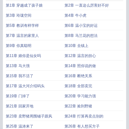
亲又扒爹爹马甲了
一胎两宝娘亲有点田txt书包网
一胎两宝短剧
一胎三宝娘亲不
第1章 穿越成了孩子娘
第2章 一直这么厉害好不好
好惹
一胎六宝娘亲又掉马了
一胎六宝神医娘亲又掉马了免费阅读
一胎六宝神医
娘亲又掉马了免费
一胎两宝娘亲有点田免费阅读
娘亲马甲掉不停
一胎六宝娘亲
第3章 玲珑空间
第4章 牛小虎
马甲又掉了
一胎六宝神医娘亲又掉马了
一胎两宝爹的妈咪又怀上了
一胎六宝娘
第5章 教训有样学样
第6章 温小宝的好运
亲又掉马甲了
一胎双宝神医娘亲马甲掉不停
一胎双宝神医娘亲又掉马了
一胎二
宝毒医娘亲
一胎两宝娘亲有点田 第501章
妈咪又怀孕了
一胎二宝神医娘亲太逆
第7章 温言的家里人
第8章 马兰花的想法
天
一胎两宝爹地妈咪又怀了短剧免费观看第100集
一胎两宝弃妃小神医免费阅
读
第9章 你真聪明
一胎三宝娘亲扒爹爹马甲了
一胎三宝娘亲太腹黑
第10章 去镇上
一胎两宝爹地妈咪又怀了电
视剧免费播放
第11章 娘你是仙女吗
第12章 温言的担心
第13章 马大强
第14章 照你说的做
第15章 我不活了
第16章 断绝关系
第17章 温大河介绍码头
第18章 全部卖完
第19章 门掉了
第20章 学习能力强
第21章 回家开地
第22章 捡到野猪
第23章 卖野猪周围铺子跟风
第24章 打算再卖点别的
第25章 温涛来了
第26章 有人想买方子