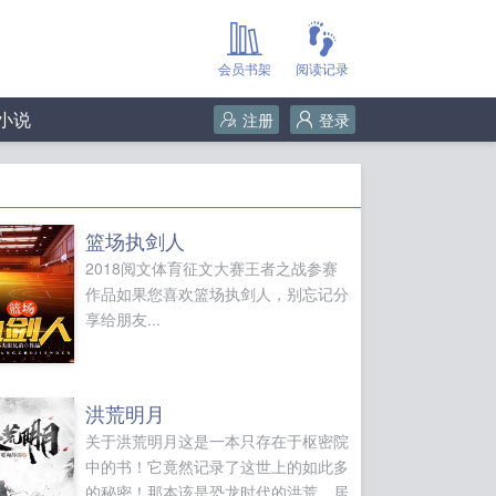
会员书架
阅读记录
小说
注册
登录
篮场执剑人
2018阅文体育征文大赛王者之战参赛
作品如果您喜欢篮场执剑人，别忘记分
享给朋友...
洪荒明月
关于洪荒明月这是一本只存在于枢密院
中的书！它竟然记录了这世上的如此多
的秘密！那本该是恐龙时代的洪荒，居