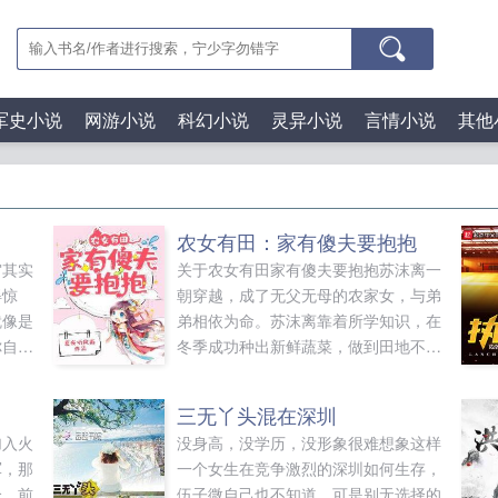
军史小说
网游小说
科幻小说
灵异小说
言情小说
其他
农女有田：家有傻夫要抱抱
宙其实
关于农女有田家有傻夫要抱抱苏沫离一
得惊
朝穿越，成了无父无母的农家女，与弟
就像是
弟相依为命。苏沫离靠着所学知识，在
你自己
冬季成功种出新鲜蔬菜，做到田地不闲
陌生人
着，顺便带领全村人开始朝新农业发
你这糟
展，山货，服装，家具，...
三无丫头混在深圳
头年轻
加入火
没身高，没学历，没形象很难想象这样
笑了
军，那
一个女生在竞争激烈的深圳如何生存，
的背
个，前
伍子微自己也不知道，可是别无选择的