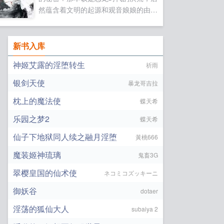
然蕴含着文明的起源和观音娘娘的由
来。那美女如云的‘战国时代’更蒙藏着
无数神秘长城为何而建？摩天石壁是如
何飞来的？圆周率居然不是人们所知的
新书入库
数字？地球的转动竟非人们所想？医学
神姬艾露的淫堕转生
祈雨
竟然可以如此简单？洪荒明月，能让见
识‘超人一等’！请来17k小说支持一下，
银剑天使
暴龙哥吉拉
有你，就有文明。...
枕上的魔法使
蝶天希
乐园之梦2
蝶天希
仙子下地狱同人续之融月淫堕
黃桃666
魔装姬神琉璃
鬼畜3G
翠樱皇国的仙术使
ネコミコズッキーニ
御妖谷
dotaer
淫荡的狐仙大人
subaiya 2