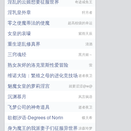
淫乱的云姬想要征服世界
奇迹咸鱼王
淫乳皇外章
狩月者
零之使魔蒂法的使魔
超高校级的幸运
女皇的哀嚎
紫雨天辰
重生逆乱修真界
清酒
三窍魂经
黑月姬～
熟女灰烬的洛克里斯性爱冒险
萤
维诺大陆：繁殖之母的进化竞技场
逝者夜卫
魅魔女皇的萝莉淫宫
就要涩涩@w@
沉渊慕月
风言疯语
飞梦公司的神奇道具
逝者夜卫
欲都汐语-Degrees of Norin
蝶天希
身为魔王的我派妻子们征服异世界
凉森玲梦