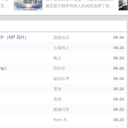
笑？如
有其他
她还是不顾所有的人的劝阻选择了独自
分享给
天王科
南下。从白痴到白领，从网盲到网精，
达雅典
曾经被怀疑被打击，甚至被冤枉，也曾
使小
经被欣赏被喜欢，甚至被追捧深圳十
打不过
年，她最终褪去一身青涩，从一个对社
（NP 高H）
甜甜仙贝
06-24
这可是
会一无所知的小女生，摇身一变，成了
冠军当
一个流刃有余的小女子。十年，最美的
云落纸上
06-24
青春。十年，虽然没有做出什么轰轰烈
晦云
06-24
烈的大事，但是也混的有滋有味，乐在
其中。被卖跳槽升职，罢工失业游行被
np）
辞玖玖
06-24
抢劫网盲网虫网精十年，她经历了别人
可能一辈子都不会经历的事情！但无论
嘘别出声
06-24
如何，都有憾无悔。如果生命可以重
蛋伤
06-24
来，她还会做出同样的选择如果您喜欢
三无丫头混在深圳，别忘记分享给朋
世间
06-24
友...
困倦日常
06-23
Kom-凡
06-23