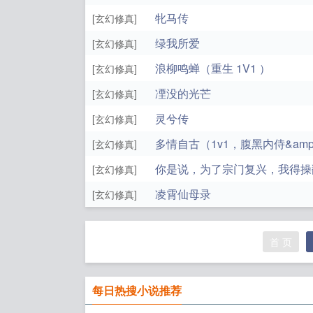
牝马传
[玄幻修真]
绿我所爱
[玄幻修真]
浪柳鸣蝉（重生 1V1 ）
[玄幻修真]
凐没的光芒
[玄幻修真]
灵兮传
[玄幻修真]
多情自古（1v1，腹黑内侍&amp
[玄幻修真]
你是说，为了宗门复兴，我得操
[玄幻修真]
凌霄仙母录
[玄幻修真]
首 页
每日热搜小说推荐