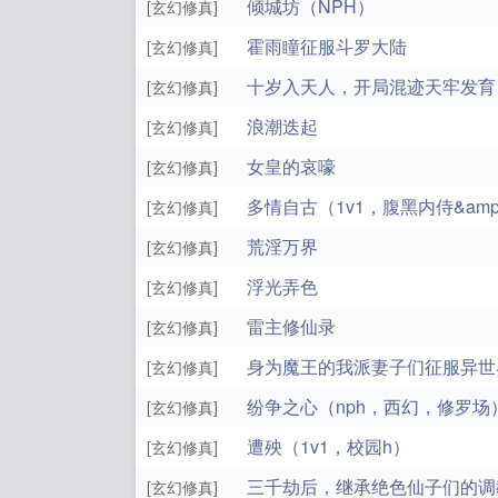
倾城坊（NPH）
[玄幻修真]
霍雨瞳征服斗罗大陆
[玄幻修真]
十岁入天人，开局混迹天牢发育
[玄幻修真]
浪潮迭起
[玄幻修真]
女皇的哀嚎
[玄幻修真]
多情自古（1v1，腹黑内侍&am
[玄幻修真]
荒淫万界
[玄幻修真]
浮光弄色
[玄幻修真]
雷主修仙录
[玄幻修真]
身为魔王的我派妻子们征服异世
[玄幻修真]
纷争之心（nph，西幻，修罗场
[玄幻修真]
遭殃（1v1，校园h）
[玄幻修真]
三千劫后，继承绝色仙子们的调
[玄幻修真]