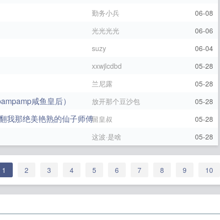
勤务小兵
06-08
光光光光
06-06
suzy
06-04
xxwjlcdbd
05-28
兰尼露
05-28
ampamp咸鱼皇后）
放开那个豆沙包
05-28
翻我那绝美艳熟的仙子师傅
留皇叔
05-28
这波·是啥
05-28
1
2
3
4
5
6
7
8
9
10