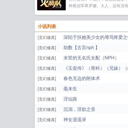
影，口中喃喃自语道。开什么玩
神奥冠军希罗娜。大人，还有没
果您喜欢毒舌扎心系统，别忘记
的选手。有啊，我这里还有关东
朋友...
拿成都天王希巴，火箭大将拉姆
娜和菊子，哦还有炎帝夏伯猛兽
小说列表
明，你要选哪个？大人，这我都
深陷于扶她美少女的辱骂疼爱之中
[玄幻修真]
啊。打不过？那你可以走了，我
史上最强的火箭队，你一个神奥
劫数【古言nph 】
[玄幻修真]
高层太掉份了。...
末世的无名氏女配（NPH）
[玄幻修真]
《玉壶传》（骨科）（兄妹）（
[玄幻修真]
春色无边的附体术
[玄幻修真]
毫末生
[玄幻修真]
淫仙路
[玄幻修真]
沉溺，淫欲之音
[玄幻修真]
神女逍遥录
[玄幻修真]