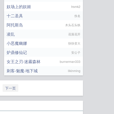
奴场上的奴姬
trsmk2
十二圣具
佚名
阿托斯岛
木头石头铁
凌乱
花落花开
小恶魔幽娜
快快变大
炉鼎修仙记
安公子
女王之刃-迷霧森林
burnerman333
刺客-魅魔-地下城
likinming
下一页