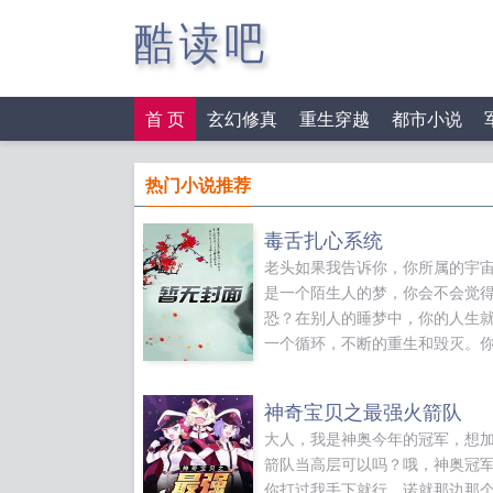
酷读吧
首 页
玄幻修真
重生穿越
都市小说
热门小说推荐
毒舌扎心系统
老头如果我告诉你，你所属的宇
是一个陌生人的梦，你会不会觉
恐？在别人的睡梦中，你的人生
一个循环，不断的重生和毁灭。
的梦里也有着一个宇宙，无数的
在你的梦里重生和毁灭…卢小鱼
神奇宝贝之最强火箭队
老头子坏的很，我信你个鬼。老
大人，我是神奥今年的冠军，想
人啊，浮生一梦啊…说完，老头
箭队当高层可以吗？哦，神奥冠
笑，转身离去。卢小鱼看着老头
你打过我手下就行，诺就那边那