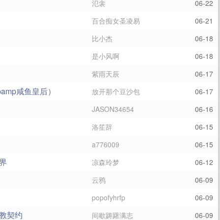
氾衾
06-22
百合痴女圣凌易
06-21
比小杰
06-18
是小风啊
06-18
紫雨天辰
06-17
pamp咸鱼皇后）
放开那个豆沙包
06-17
JASON34654
06-16
洛笙辞
06-15
a776009
06-15
界
凉森玲梦
06-12
）
云鸦
06-09
popofyhrfp
06-09
教契约
间歇踌躇满志
06-09