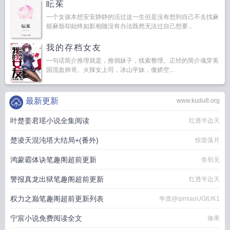
眃茱
一个女孩本想安安静静的活过这一生但是没有想到自己不去找麻
烦麻烦却始终如影相随没有办法既然无法过自己想要...
我的存档女友
一句话简介推理就是，推倒妹子，线索整理。正经的简介魂穿美
国混血帅哥。火辣女上司，冰山学妹，傲娇空...
最新更新
www.kudu8.org
叶楚姜君瑶小说全集阅读
红透半边天
楚凌天混沌塔大结局+(番外)
惊蛰落月
鸿蒙霸体诀笔趣阁超前更新
鱼初见
警报真龙出狱笔趣阁超前更新
红透半边天
权力之巅笔趣阁超前更新列表
争渡@qimiaoUGtUK1
宁宸小说免费阅读全文
修果