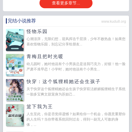
查看更多章节...
完结小说推荐
www.kudu8.org
怪物乐园
心潮澎湃，无限幻想，迎风挥击千层浪，少年不败热血！如果您
喜欢怪物乐园，别忘记分享给朋友...
青梅且把时光暖
幼儿园时，她对他说有个小男孩总是送我巧克力，好烦！他一脸
严肃不准早恋！小学时，她对他说有个小男生...
快穿：这个狐狸精她还会生孩子
关于快穿这个狐狸精她还会生孩子快穿双洁娇媚狐狸精生子系统
一胎多宝爽文甜宠身为苏妲己...
篮下我为王
人生至此，你是否觉得遗憾？如果给你一个机会，你愿意重塑你
的人生吗？当你带着系统回到过去，得到一副无人可敌的身
体，...