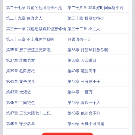
第二十七章 以前的他可完全不是这
第二十八章 我算好时间你这个时候
个样子
应该回来了
第二十九章 修真之人
第三十章 我朋友很少
第三十一章 我也想修真我也想修仙
第三十二章 小主人
第三十三章 不上班你养我啊
好累请假一天
第35章 想了想还是更新吧
第36章 打篮球我教你啊
第37章 绯闻男友
第38章 万众瞩目
第39章 临阵磨枪
第40章 灌篮高手
第41章 龙争虎斗
第42章 三分球王子
第43章 大灌篮
第44章 一百万
第45章 世间绝色
第46章 喜欢一个人
第47章 三宫六院七十二妃
第48章 他的命不好
第49章 守护名单
第50章 天机不可泄露