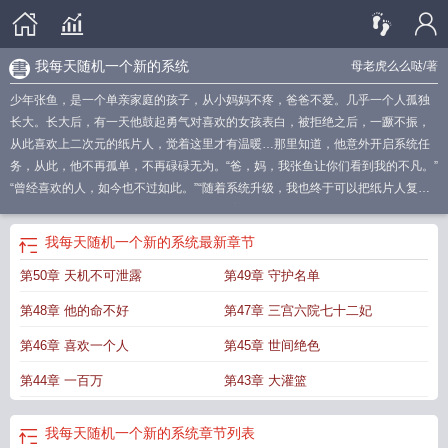
我每天随机一个新的系统
母老虎么么哒
/著
少年张鱼，是一个单亲家庭的孩子，从小妈妈不疼，爸爸不爱。几乎一个人孤独
长大。长大后，有一天他鼓起勇气对喜欢的女孩表白，被拒绝之后，一蹶不振，
从此喜欢上二次元的纸片人，觉着这里才有温暖…那里知道，他意外开启系统任
务，从此，他不再孤单，不再碌碌无为。“爸，妈，我张鱼让你们看到我的不凡。”
“曾经喜欢的人，如今也不过如此。”“随着系统升级，我也终于可以把纸片人复
活…”如果您喜欢每天都有一个新系统，别忘记分享给朋友.
我每天有个新系统
每
天一个新系统百度百科
每天一个新系统
我每天都有新系统免费一只
每天一个新
我每天随机一个新的系统
最新章节
系统无删减
我每天一个新系统
我每天随便一个新系统
每天都有新系统
每天获
第50章 天机不可泄露
第49章 守护名单
得一个新系统
毎天一个新系统
每天都有一个系统的
我每天随机有一个新系
统
每天都有一个新系统txt
一天一个新系统
每天一个新系统免费阅读
我!每天都
第48章 他的命不好
第47章 三宫六院七十二妃
有新系统
每天都有一个新系统母老虎
每天一个新系统百科
我每天有一个新系
统
我每天都有一个新系统
每天随一个新系统
每天一个新的系统
每天一个新系
第46章 喜欢一个人
第45章 世间绝色
统123
我每天都有新系统
每天一个新系统笔趣阁
我每天随机一个新的系统
每
第44章 一百万
第43章 大灌篮
天一个新系统免费
每天更新一个系统
我每天随机一个新的系统
章节列表