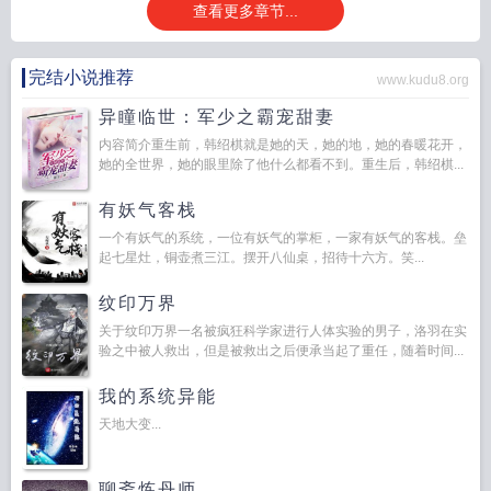
查看更多章节...
完结小说推荐
www.kudu8.org
异瞳临世：军少之霸宠甜妻
内容简介重生前，韩绍棋就是她的天，她的地，她的春暖花开，
她的全世界，她的眼里除了他什么都看不到。重生后，韩绍棋...
有妖气客栈
一个有妖气的系统，一位有妖气的掌柜，一家有妖气的客栈。垒
起七星灶，铜壶煮三江。摆开八仙桌，招待十六方。笑...
纹印万界
关于纹印万界一名被疯狂科学家进行人体实验的男子，洛羽在实
验之中被人救出，但是被救出之后便承当起了重任，随着时间...
我的系统异能
天地大变...
聊斋炼丹师