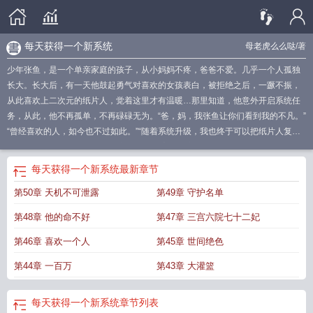
每天获得一个新系统
母老虎么么哒
/著
少年张鱼，是一个单亲家庭的孩子，从小妈妈不疼，爸爸不爱。几乎一个人孤独
长大。长大后，有一天他鼓起勇气对喜欢的女孩表白，被拒绝之后，一蹶不振，
从此喜欢上二次元的纸片人，觉着这里才有温暖…那里知道，他意外开启系统任
务，从此，他不再孤单，不再碌碌无为。“爸，妈，我张鱼让你们看到我的不凡。”
“曾经喜欢的人，如今也不过如此。”“随着系统升级，我也终于可以把纸片人复
活…”如果您喜欢每天都有一个新系统，别忘记分享给朋友.
每天都有一个系统
的
每天一个新系统免费阅读
我每天都有一个新系统
毎天一个新系统
每天一个
每天获得一个新系统
最新章节
新系统免费
每天随一个新系统
每天获得一个新系统
每天一个新系统百度百
第50章 天机不可泄露
第49章 守护名单
科
我每天随机有一个新系统
每天一个新的系统
每天一个新系统
我每天随机一
个新的系统
我每天有个新系统
一天一个新系统
每天一个新系统百科
每天一个
第48章 他的命不好
第47章 三宫六院七十二妃
新系统123
每天一个新系统笔趣阁
每天都有一个新系统 txt
我每天随便一个新系
统
每天都有一个新系统母老虎
我每天有一个新系统
每天更新一个系统
每天一
第46章 喜欢一个人
第45章 世间绝色
个新系统无删减
每天都有一个新系统txt
我每天都有新系统免费一只
我每天都有
第44章 一百万
第43章 大灌篮
新系统
我每天一个新系统
我!每天都有新系统
每天获得一个新系统
章节列表