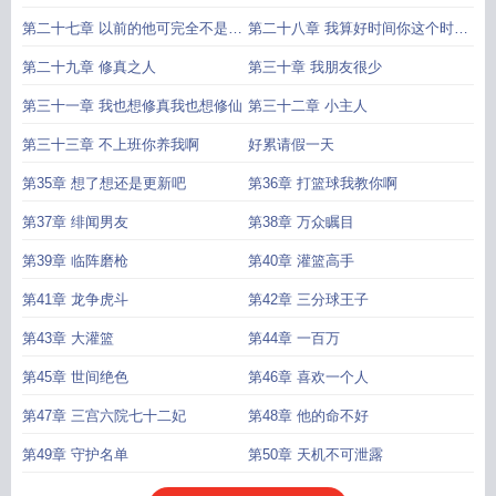
第二十七章 以前的他可完全不是这
第二十八章 我算好时间你这个时候
个样子
应该回来了
第二十九章 修真之人
第三十章 我朋友很少
第三十一章 我也想修真我也想修仙
第三十二章 小主人
第三十三章 不上班你养我啊
好累请假一天
第35章 想了想还是更新吧
第36章 打篮球我教你啊
第37章 绯闻男友
第38章 万众瞩目
第39章 临阵磨枪
第40章 灌篮高手
第41章 龙争虎斗
第42章 三分球王子
第43章 大灌篮
第44章 一百万
第45章 世间绝色
第46章 喜欢一个人
第47章 三宫六院七十二妃
第48章 他的命不好
第49章 守护名单
第50章 天机不可泄露