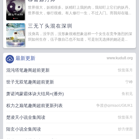
世界很大，妖精很多。妖精盯上我的肉，我却盯上它们的妖丹。
世界很大，修行很难。有人修行一生，不过入门。而我却在嗑...
三无丫头混在深圳
没身高，没学历，没形象很难想象这样一个女生在竞争激烈的深
圳如何生存，伍子微自己也不知道，可是别无选择的她还是...
最新更新
www.kudu8.org
混沌塔笔趣阁超前更新
惊蛰落月
世子无双笔趣阁超前更新
宁峥
萧诺鸿蒙霸体诀大结局+(番外)
鱼初见
权力之巅笔趣阁超前更新列表
争渡@qimiaoUGtUK1
楚凌天小说全集阅读
惊蛰落月
陆玄小说全集阅读
炒方便面