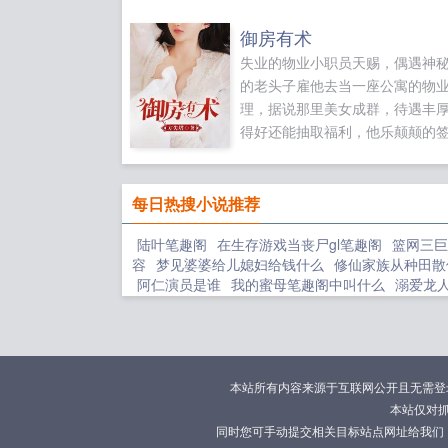
御房有术
失业的物业小职员天赐，偶遇神
的老头子雇他去当一座公寓的物
理，据说那里美女成群，待遇丰
得好还能抽取福利，他乐颠颠的
同，可到了公寓彻底傻眼了如果
御房有术，别忘记分享给朋友...
每日热搜小说推荐
陆叶笔趣阁
在生存游戏当丧尸gl笔趣阁
篮网三巨
容
梦见婆婆给儿媳妇给钱什么
修仙家族从种田散
阿仁演员是谁
我的蜜母笔趣阁中叫什么
溺爱龙
忆后每天都在撩我
笑傲开局拿下宁中则
黑暗术
族
全家读我心后侯府快挤破了
娱乐这个演员太残
力所有
不按套路出牌活出自我
就算知道是绿茶也
青宫在哪里
综大明朱厚照皇后武曌
精灵大陆抓宠
古代减肥秘方
黑暗傳
五零带着真千金养女改嫁军
本站所有内容来源于互联网公开且无需登录即
流
卖惨的台词
霸道总裁强吻娇妻娇妻无力反抗
本站仅对
索
林峰苏青叶最新章节目录
腐女子
修仙家族从
同时您可手动提交相关目标站点网址给我们
走全文
腐女笔趣阁
修仙家族从穿越开始
梦见媳