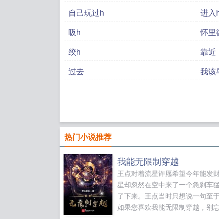
自己玩过h
进入
吸h
怀里
绞h
靠近
过去
我该
热门小说推荐
我能无限制穿越
王点对着流星许愿希望今年能发
星却忽然在空中来了一个急刹车
了下来。王点当时只想说一句至
如果您喜欢我能无限制穿越，别
享给朋友...