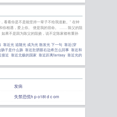
）
重回四岁我天天
结婚，看看你是不是能坚持一辈子不给我道歉。” 在钟
和你相遇，爱上你。 便是我的宿命。 …… 陈父的阻
，如果不是因为陈父的阻挠，说不定陈家都有重孙
痛
靠近光 追随光 成为光 散发光 下一句
靠近(穿
的肠子是什么肠
靠近肚脐眼右边疼怎么回事
靠近和
近接近
靠近北极的国家
靠近距离fantasy
靠近光的
发病
失禁恐慌h p o18t d c om