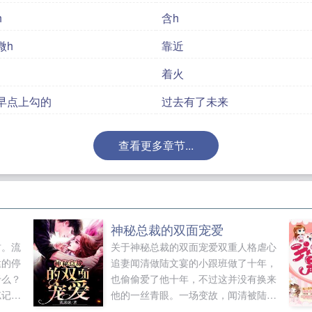
h
含h
微h
靠近
着火
早点上勾的
过去有了未来
查看更多章节...
神秘总裁的双面宠爱
财。流
关于神秘总裁的双面宠爱双重人格虐心
猛的停
追妻闻清做陆文宴的小跟班做了十年，
于么？
也偷偷爱了他十年，不过这并没有换来
忘记分
他的一丝青眼。一场变故，闻清被陆文
宴赶出陆家，几乎成了盲人。就在她被