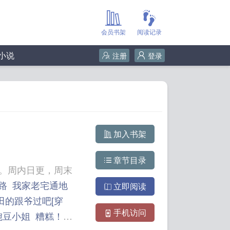
会员书架
阅读记录
小说
注册
登录
加入书架
章节目录
设。周内日更，周末
路
我家老宅通地
立即阅读
田的跟爷过吧[穿
手机访问
婉豆小姐
糟糕！被