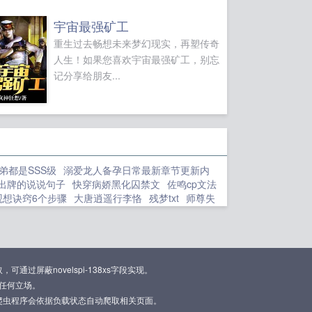
阎总威武。情节虚构，请勿模仿...
宇宙最强矿工
重生过去畅想未来梦幻现实，再塑传奇
人生！如果您喜欢宇宙最强矿工，别忘
记分享给朋友...
弟都是SSS级
溺爱龙人备孕日常最新章节更新内
出牌的说说句子
快穿病娇黑化囚禁文
佐鸣cp文法
观想诀窍6个步骤
大唐逍遥行李恪
残梦txt
师尊失
导演开始
我重返学校那天即使权势滔天的四大家
狐狸偷走免费阅读
男朋友是机器人小百度
诸葛大
漏千亿
快穿病娇哥哥解析
笑傲开局拜师散人
三
开始
我嫁将军你悔什么在线
百兽海贼团飞六胞
淮顾寻全文免费阅读最新章节更新
5本重生成异兽
屏蔽novelspi-138xs字段实现。
尘的作品
我深爱着这世上我最恨的人
腐女相关搜
任何立场。
别影响我修仙是正经游戏吗
腐女最
炼丹被狐狸偷
爬虫程序会依据负载状态自动爬取相关页面。
葛大力合集
我只是想当废物大师兄
都有红包我
奥