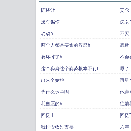
陈述让
姜念
没有骗你
沈以
动动h
不要
两个人都是要命的淫靡h
靠近
要坏掉了h
这个姿势这个姿势根本不行h
出来个姑娘
再见
为什么休学啊
他穿
我自愿的h
往前
回忆上
回忆
我也没收过支票
六年