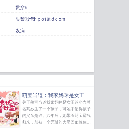
贯穿h
失禁恐慌h p o18t d c om
发病
萌宝当道：我家妈咪是女王
关于萌宝当道我家妈咪是女王苏小念莫
名其妙生了一个孩子，可她不记得孩子
的父亲是谁。六年后，她带着萌宝霸气
归来，却被一个无耻的大尾巴狼缠住
了。偷了我的种，还想跑？实力宠妻，