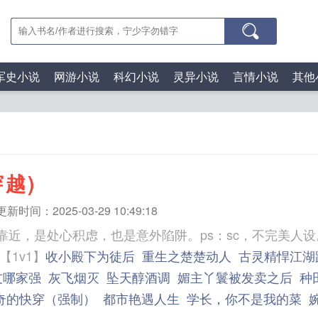
军史小说
网游小说
科幻小说
灵异小说
言情小说
其他
穿越)
更新时间：2025-03-29 10:49:18
靠近，是处心积虑，也是意外陷阱。ps：sc，不完美人
靠近【1v1】
收小殿下为徒后
重生之楚楚动人
古灵精悍江湖
友哪家强
灰飞烟灭
坠天醇酒调
媚主丫鬟被发卖之后
种
奇的快穿（强制）
都市艳遇人生
学长，你不是我的菜