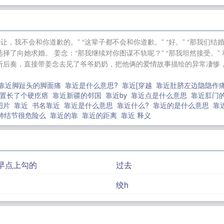
宠啦（1V1）
刺杀魔尊后被附身了
纵芳菲（古风NP高H
光影[娱乐圈]
穿越之炮灰在九零年代
嗜娇
，我不会和你道歉的。” “这辈子都不会和你道歉。” “好。” “那我们
了向她求婚。 姜念：“那我继续对你图谋不轨呢？” “那我坦然接受。” 
斩后奏，直接带姜念去见了爷爷奶奶，把他俩的爱情故事描绘的异常凄惨
靠近脚趾头的脚面痛
靠近是什么意思?
靠近[穿越
靠近肚脐左边隐隐作
位置长了个硬疙瘩
靠近新疆的邻国
靠近by
靠近点是什么意思
靠近肛门
图片
靠近
书名靠近
靠近是什么意思
靠近什么?
靠近的是什么意思
靠
肺结节很危险么
靠近的靠
靠近的距离
靠近 释义
早点上勾的
过去
绞h