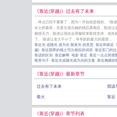
反派囚做私
催妈妈再婚
《靠近(穿越)》过去有了未来
，终点已经不重要了，因为一开始就是错的。 “陈述让
女士的墓前，在姜念道出她的残忍真相后，陈述让选择
挠很无力，陈述让现在会用服软来取得支持，他先
了。 陈述让老大不小了，爷爷奶奶最大的愿望...
靠近光 追随光 成为光 散发光 的意思
靠近和挨近
越)
靠近国界的领土写出相应的词语
靠近肛门的
靠进的区别
靠近解释
电影 靠近
靠近一点点简谱
唯美句子
靠近光追随光成为光的文案
靠近胸膜的
《靠近(穿越)》最新章节
过去有了未来
我该
着火
靠近
《靠近(穿越)》章节列表