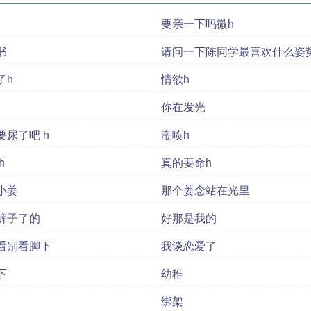
要亲一下吗微h
书
请问一下陈同学最喜欢什么姿
了h
情欲h
你在发光
不会要尿了吧 h
潮喷h
尿了 h
真的要命h
小姜
那个姜念站在光里
裤子了的
好那是我的
看别看脚下
我谈恋爱了
下
幼稚
绑架