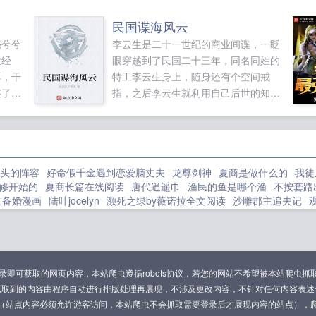
设计的险些坐牢的...
民国谍海风云
秘兮兮
李云生是二十一世纪的商业间谍，一眨
业经
眼穿越到了民国二十三年，同名同姓的
厚，干
特工李云生身上，随身还有个空间戒
签了合
指，之后李云生就利用自己后世的知识
您喜欢
和空间，一点点的为这个民族复兴而努
力着，并开始了他的传奇之路。如果您
喜欢民国谍海风云，别忘记分享给朋
友...
头的阵容
好命假千金遇到恋爱脑丈夫
龙尊剑神
夏商是做什么的
我徒
修开始的
夏商长篇在线阅读
唐代逍遥巾
渔民的鱼是哪个渔
不按套路
人备婚漫画
陆叶jocelyn
濒死之绿by薇诺拉全文阅读
沙雕郡主追夫记
兽世血族露希原著
渔民赚钱吗
顾临舟傅知予免费阅读最新章节
从神级
暴颖宝小刀
龙族溺爱海棠
主角带着游戏里的满级宝可梦
炼好的丹药被
会上钩免费阅读全文
罪恶都市之丧尸小镇(hahahaha制作)攻略
赌石捡
我最恨的人生了我最爱的人
百兽海贼团金拉米
修仙家族从脱离仙宗的
官 作者天青色的风
短剧热播重生之金玉满堂
男友是机器人辰冰
傅景
可获取的网页内容，本站爬虫遵循robots协议，若您的网站不希望被本站爬虫抓取，可通过
老板来杯冰可乐
四合院这小子有点良心但是不多
宝可梦里面的
司徒清
抓取到的内容由程序自动进行排版处理再展现，不涉及更改内容，不针对任何内容表述
家父
穿越大明朱厚照的
我只想当个闲王
龙王传说之圣羽天神
美女请
（站点内容必须允许游客访问，本站爬虫不会抓取需要登录后才展现内容的站点），
妇给我钱
渔民不上岸练武的最新章节更新
暗黑3十大稀有宠物排名
诸