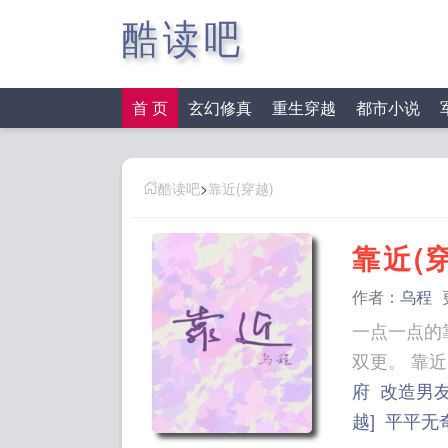
酷读吧
首 页
玄幻修真
重生穿越
都市小说
酷读吧
>
靠近(穿越)
靠近(
作者：
乌程
一点一点的
双更。 
府
改造男
越]
平平无