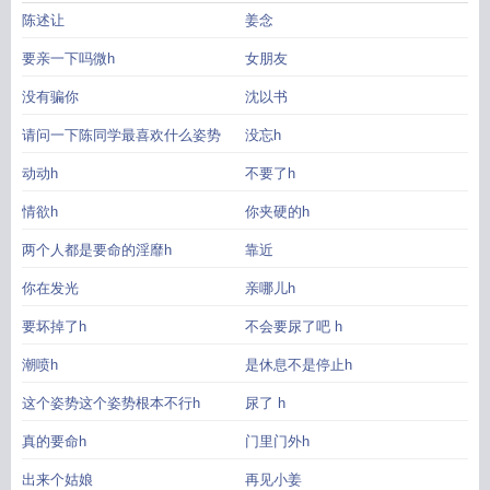
陈述让
姜念
要亲一下吗微h
女朋友
没有骗你
沈以书
请问一下陈同学最喜欢什么姿势
没忘h
动动h
不要了h
情欲h
你夹硬的h
两个人都是要命的淫靡h
靠近
你在发光
亲哪儿h
要坏掉了h
不会要尿了吧 h
潮喷h
是休息不是停止h
这个姿势这个姿势根本不行h
尿了 h
真的要命h
门里门外h
出来个姑娘
再见小姜