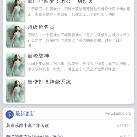
豪门小甜妻：老公，别过火
关于豪门小甜妻老公，别过火双洁甜宠她被父母设计送上他的婚
床，离婚是她的人生目标，却被宠上天！她打架，他助...
超级销售员
王晓东，一个普通的不能再普通的业务员，凭借常人难以企及的
针灸之术，短短时间内就建立了强大的朋友圈，财富与日俱
增！...
巅峰战神
quot十年纵横，踏九州，战昆仑，收揽天下强者，建立众神殿，
永夜战神威名一时无二。可正当宁九天立于世界巅峰之...
唐僧打怪神豪系统
...
最新更新
www.kudu8.org
萧逸苏颜小说全集阅读
五杯咖啡