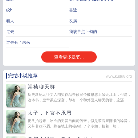
绞h
靠近
着火
发病
过去
我该早点上勾的
过去有了未来
查看更多章节...
完结小说推荐
www.kudu8.org
崇祯聊天群
历史新纪元征文入围奖作品崇祯皇帝被忽悠上吊丢江山，但是，
这本书，皇帝虽在深宫，却有一个和外面人聊天的群，这还...
太子，下官不承恩
把头抬起来。冰冷的男音自面前传来，似是带着些慵懒的嗓音，
又带着些不屑。跪在地上的穆尧打了个冷颤，挤着一脸...