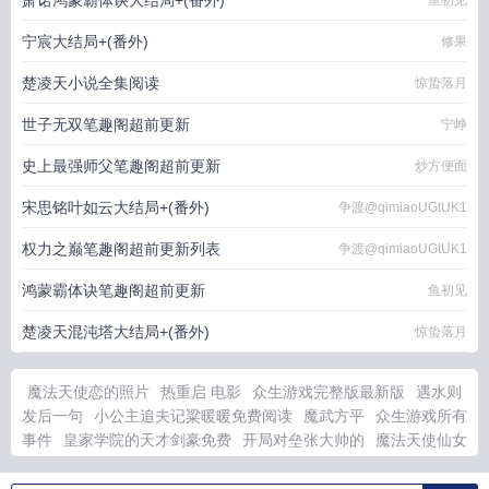
萧诺鸿蒙霸体诀大结局+(番外)
鱼初见
宁宸大结局+(番外)
修果
楚凌天小说全集阅读
惊蛰落月
世子无双笔趣阁超前更新
宁峥
史上最强师父笔趣阁超前更新
炒方便面
宋思铭叶如云大结局+(番外)
争渡@qimiaoUGtUK1
权力之巅笔趣阁超前更新列表
争渡@qimiaoUGtUK1
鸿蒙霸体诀笔趣阁超前更新
鱼初见
楚凌天混沌塔大结局+(番外)
惊蛰落月
魔法天使恋的照片
热重启 电影
众生游戏完整版最新版
遇水则
发后一句
小公主追夫记粱暖暖免费阅读
魔武方平
众生游戏所有
事件
皇家学院的天才剑豪免费
开局对垒张大帅的
魔法天使仙女
公主手机版免费
就算是fg也没关系
魔法天使紫音最新剧集
把你
深深的埋藏在心里的句子
小公主追夫记梁思敏
开局暴揍李老板