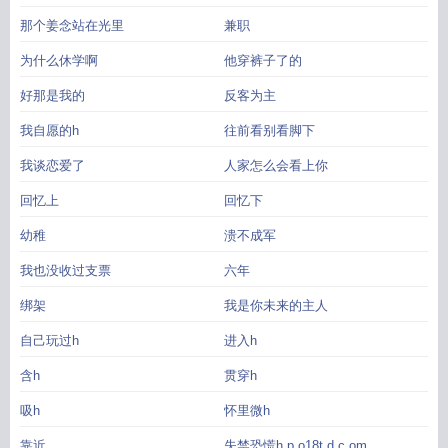
那个姜念站在光里
兼职
为什么休学啊
他穿裤子了的
好那是我的
反客为主
我自愿的h
往前看别看脚下
我谈恋爱了
人家怎么会看上你
回忆上
回忆下
幼稚
溃不成军
我也没收过支票
六年
绑架
我是你未来的主人
自己玩过h
进入h
含h
贯穿h
吸h
怀里微h
靠近
失禁恐慌h p o18t d c om