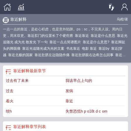
靠近解释
乌程
/著
一点一点的靠近，是处心积虑，也是意外陷阱。ps：sc，不完美人设。周内日
更，周末双更。
靠近肛门的位置长了个硬疙瘩
靠近靠近
靠近是什么意思
靠近光
追随光 成为光 散发光 下一句
靠近一点点简谱图片
靠近是什么意思?
靠近脚趾
头的脚面痛
靠近光追随光成为光的文案
书名靠近
电影 靠近
靠近by
靠近[穿
越
靠近北极的国家
靠近肚脐左边隐隐作痛
靠近肚脐眼右边疼怎么回事
靠近的
距离
靠近和挨近
靠近的靠
靠近接近
靠近国界的领土写出相应的词语
靠近解
释
靠近
靠近点是什么意思
靠近(穿越)
靠近的是什么意思
靠近光的唯美句子
靠
靠近解释
最新章节
近新疆的邻国
靠近和靠进的区别
靠近距离fantasy
靠近 释义
靠近什么?
靠近光
过去有了未来
我该早点上勾的
追随光 成为光 散发光 的意思
靠近胸膜的肺结节很危险么
过去
发病
着火
靠近
绞h
失禁恐慌h p o18t d c om
靠近解释
章节列表