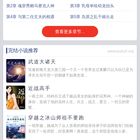
第2章 魂穿秀赖马赛克人神
第3章 乳母幸绘幼龙抬头
第4章 与第二任丈夫的相遇
第5章 岛原之乱千姬出走
查看更多章节...
完结小说推荐
www.kudu8.org
武道大诸天
笑傲射雕天龙大唐三国一个又一个世界走过黄麟只以为自已是为
求长生却不想一切都缘于如果您喜...
近战高手
一夜之间，特种兵王成了极品美女的贴身护花男神。一个神秘的
身份，造就了他的花样人生。兵王，战王，爱王，一切王的荣
耀...
穿越之冰山师祖不要跑
一朝穿越，她成为了众人羡慕的师祖亲传弟子听说师祖专门给她
安排了一处府邸，好羡慕啊！真相是，这个府邸是他老人家...