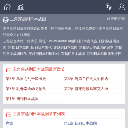
主角穿越到日本战国
轻声细语
/著
主角穿越到日本战国是由作者：轻声细语所著，酷读吧免费提供主角穿越到日本
战国全文在线阅读。
三秒记住本站：酷读吧 网址：www.kudu8.org
回到日本古代当
日剧穿越回战
国
穿越 日本战国
回到日本古代
穿越到日本战国
穿越到日本战国的完本
穿越
到日本战国时代
穿越回日本战国时代
穿越回日本战国
回到日本战国成千姬轻声
细语
查找免费的回到战国当村长
回到日本战国成千姬了吗
穿越回战国的电视剧
日本
日本少年穿越回战国
穿越到日本战国的
穿越回日本战国时代的电影
穿越
主角穿越到日本战国
最新章节
回日本战国的
回到日本战国的
重生到日本战国
穿越到日本战国当大名
穿越在
第5章 岛原之乱千姬出走
第4章 与第二任丈夫的相遇
日本战国时代
日本穿越到战国
回到日本战国时代
回到古代日本当
主角穿越到
日本战国
日本穿越回战国
穿越到日本战国时期
回到战国当阴阳师
回到古代日
第3章 乳母幸绘幼龙抬头
第2章 魂穿秀赖马赛克人神
本
穿越到日本战国的推荐
回到战国之嫪毐
第1章 初到日本战国
主角穿越到日本战国
章节列表
序章
第1章 初到日本战国