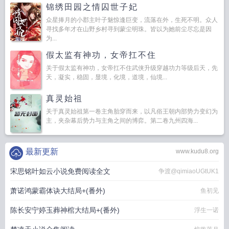
锦绣田园之情囚世子妃
众星捧月的小郡主叶子魅惊逢巨变，流落在外，生死不明。众人
寻找多年才在山野乡村寻到蒙尘明珠。皆以为她前尘尽忘是因
为...
假太监有神功，女帝扛不住
关于假太监有神功，女帝扛不住武侠升级穿越功力等级后天，先
天，凝实，稳固，显境，化境，道境，仙境...
真灵始祖
关于真灵始祖第一卷主角胎穿而来，以凡俗王朝内部势力变幻为
主，夹杂幕后势力与主角之间的博弈。第二卷九州四海...
最新更新
www.kudu8.org
宋思铭叶如云小说免费阅读全文
争渡@qimiaoUGtUK1
萧诺鸿蒙霸体诀大结局+(番外)
鱼初见
陈长安宁婷玉葬神棺大结局+(番外)
浮生一诺