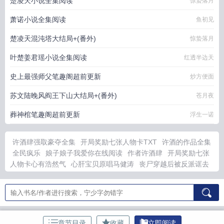
楚凌天小说全集阅读
惊蛰落月
萧诺小说全集阅读
鱼初见
楚凌天混沌塔大结局+(番外)
惊蛰落月
叶楚姜君瑶小说全集阅读
红透半边天
史上最强师父笔趣阁超前更新
炒方便面
苏文陆晚风阎王下山大结局+(番外)
苍月夜
葬神棺笔趣阁超前更新
浮生一诺
许酒肆强取豪夺全集
开局奖励七张人物卡TXT
许酒的作品全集
全民疯乐
娘子娘子我爱你在线阅读
作者许酒肆
开局奖励七张
人物卡心有浩然气
心肝宝贝原唱马健涛
丧尸穿越后被反派诓去
当后娘男主是
娘子让我成诗仙免费阅读
红旗h5价格
半熟恋人
第5季全集在线观看
爱的交换视剧
捡到狗归还能要补偿吗
爱你
是我的秘密的歌词
当全世界只一个男人能立动漫
开局奖励7个人
物卡
娘子我钩鱼养你钉
爱你是我的秘密歌曲歌词
捡到狗后应该
怎么处理
时空中的深情
东海往事不如烟
十界天尊
侠女荡心第
章节目录
收藏
立即阅读