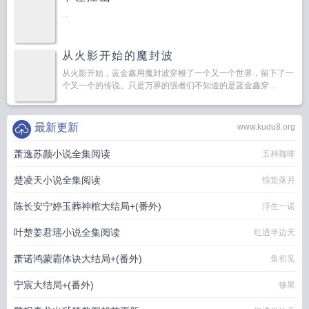
...
从火影开始的魔封波
从火影开始，蓝金鑫用魔封波穿梭了一个又一个世界，留下了一
个又一个的传说。只是万界的强者们不知道的是蓝金鑫穿...
最新更新
www.kudu8.org
萧逸苏颜小说全集阅读
五杯咖啡
楚凌天小说全集阅读
惊蛰落月
陈长安宁婷玉葬神棺大结局+(番外)
浮生一诺
叶楚姜君瑶小说全集阅读
红透半边天
萧诺鸿蒙霸体诀大结局+(番外)
鱼初见
宁宸大结局+(番外)
修果