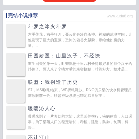
完结小说推荐
www.kudu8.org
斗罗之冰火斗罗
左手莲花，右手狂刀，聂云化身冷血杀神。神秘的武魂空间，让
他发现了巨大的宝藏，恐怖的凶兽火麒麟，带给他如魔的力
量。...
田园娇医：山里汉子，不经撩
重生回去的第一天，叶卿就把十里八村长得最好看的那个汉子给
扑倒了。两人来了个嘴对嘴的亲密接触，叶卿好方。她才是...
联盟：我创造了历史
S7，MSI刚刚结束，WE折戟沉沙。RNG俱乐部的饮水机管理员
陈歌眼前一亮。联盟神级系统已绑定恭喜宿主...
暖暖沁人心
暖暖来到了一片奇幻的大陆，这里凶兽横行，疾病肆虐，人口凋
零，为了部落人口的稳定增长，种植，建造，防御，制药，科
普...
不让江山