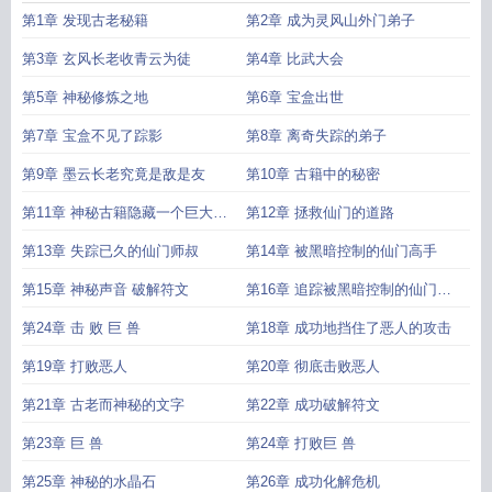
第1章 发现古老秘籍
第2章 成为灵风山外门弟子
第3章 玄风长老收青云为徒
第4章 比武大会
第5章 神秘修炼之地
第6章 宝盒出世
第7章 宝盒不见了踪影
第8章 离奇失踪的弟子
第9章 墨云长老究竟是敌是友
第10章 古籍中的秘密
第11章 神秘古籍隐藏一个巨大的
第12章 拯救仙门的道路
秘密
第13章 失踪已久的仙门师叔
第14章 被黑暗控制的仙门高手
第15章 神秘声音 破解符文
第16章 追踪被黑暗控制的仙门高
手
第24章 击 败 巨 兽
第18章 成功地挡住了恶人的攻击
第19章 打败恶人
第20章 彻底击败恶人
第21章 古老而神秘的文字
第22章 成功破解符文
第23章 巨 兽
第24章 打败巨 兽
第25章 神秘的水晶石
第26章 成功化解危机