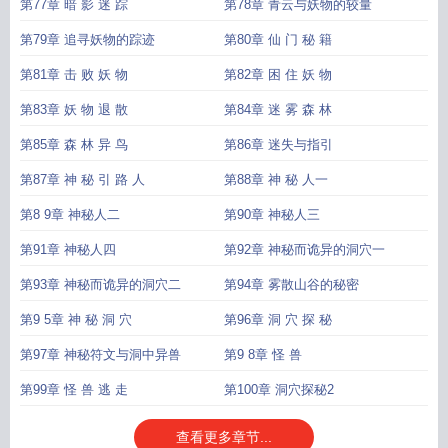
第77章 暗 影 迷 踪
第78章 青云与妖物的较量
第79章 追寻妖物的踪迹
第80章 仙 门 秘 籍
第81章 击 败 妖 物
第82章 困 住 妖 物
第83章 妖 物 退 散
第84章 迷 雾 森 林
第85章 森 林 异 鸟
第86章 迷失与指引
第87章 神 秘 引 路 人
第88章 神 秘 人一
第8 9章 神秘人二
第90章 神秘人三
第91章 神秘人四
第92章 神秘而诡异的洞穴一
第93章 神秘而诡异的洞穴二
第94章 雾散山谷的秘密
第9 5章 神 秘 洞 穴
第96章 洞 穴 探 秘
第97章 神秘符文与洞中异兽
第9 8章 怪 兽
第99章 怪 兽 逃 走
第100章 洞穴探秘2
查看更多章节...