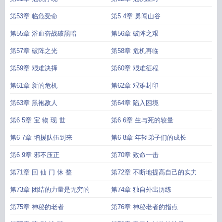
第53章 临危受命
第5 4章 勇闯山谷
第55章 浴血奋战破黑暗
第56章 破阵之艰
第57章 破阵之光
第58章 危机再临
第59章 艰难决择
第60章 艰难征程
第61章 新的危机
第62章 艰难封印
第63章 黑袍敌人
第64章 陷入困境
第6 5章 宝 物 现 世
第6 6章 生与死的较量
第6 7章 增援队伍到来
第6 8章 年轻弟子们的成长
第6 9章 邪不压正
第70章 致命一击
第71章 回 仙 门 休 整
第72章 不断地提高自己的实力
第73章 团结的力量是无穷的
第74章 独自外出历练
第75章 神秘的老者
第76章 神秘老者的指点