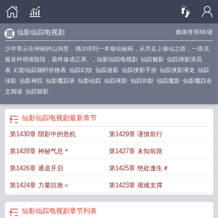
仙影仙踪电视剧
御弟哥哥88
/著
少年青云在神秘的山洞里，偶尔得到一本修仙秘籍，从而走上修仙之路，一路克
服各种艰难险阻，最终修成正果。...
仙影仙踪电视剧
仙踪魅影
仙踪侠影演员
表
幻影仙踪烟杆价格表
仙踪幻纹
仙踪迷影
仙踪侠影手游
仙踪侠影潜龙
仙踪
绿影
仙影神踪
仙影魔踪录
仙影仙踪
仙踪侠影
仙踪剑影
仙踪魔影
仙影魔踪全
文阅读
仙踪丽影
仙影仙踪电视剧
最新章节
第1430章 阴影中的危机
第1429章 谨慎前行
第1428章 神秘气息＊
第1427章 未知前路
第1426章 通道开启
第1425章 绝处逢生＃
第1424章 力量抗衡＝
第1423章 艰难支撑
仙影仙踪电视剧
章节列表