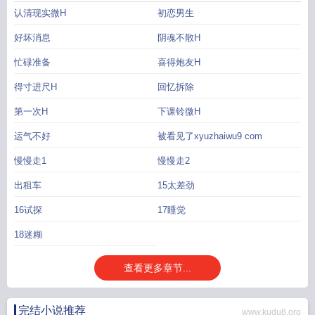
达上限怎么办
夏日狂想曲怎么钓鱼
夏日幻想by匿名咸鱼百度
夏日幻想曲怎么抓
认清现实微H
初恋男生
昆虫
夏日幻想流毛卷
夏日幻想曲安卓
夏日幻想曲全攻略
夏日幻想曲巴图魔改
版作弊码
夏日幻想指南电影
夏日幻想by匿名咸鱼
夏日狂想曲
夏日幻想曲补
好坏消息
阴魂不散H
丁
夏日幻想曲冷狐破解攻略
夏日幻想短剧
夏日幻想曲安卓版怎么出门
夏日幻
忙碌准备
喜得炮友H
想by匿名闲鱼
夏日狂想曲破解版
夏日幻想画画
夏日幻想曲
夏日狂想曲钓鱼
夏
日幻想曲插画书
夏日幻想歌词
夏日幻想帽
夏日幻想是什么意思
夏日狂想曲手
得寸进尺H
回忆拆除
机版
夏日幻想by匿名咸鱼免费阅读
夏日幻想steam
夏日幻想galgame
夏日幻
想游戏
第一次H
夏日幻想曲美术绘画
夏日幻想曲完整版作弊
下课铃微H
夏日幻想乐队
夏日幻想曲
动漫
夏日幻想曲乡间的回忆攻略
夏日狂想曲好感度上限了怎么办
夏日幻想曲美
运气不好
被看见了xyuzhaiwu9 com
雪80怎么突破
夏日幻想曲破解版
夏日幻想曲跑步
夏日幻想乡动漫
夏日幻想曲
怎么出去
夏日幻想by匿名
夏日幻想免费阅读
夏日幻想TXT
夏日狂想曲修改
慢慢走1
慢慢走2
器
夏日幻想匿名咸鱼
夏日幻想曲冷狐版
夏日幻想动漫
夏日幻想曲画集
夏日幻
出租车
15太差劲
想by流毛卷
夏日幻想曲好感度上限了怎么办
夏日幻想曲美雪攻略
16试探
17睡觉
18迷糊
查看更多章节...
完结小说推荐
www.kudu8.org