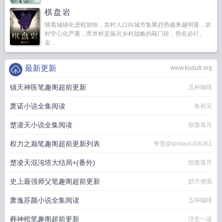
棋盘岩
随着城镇化进程加快，农村人口向城市集聚趋势越来越明显，农
村空心化严重，而并村是振兴乡村战略的敲门砖，势在必行。
金...
最新更新
www.kudu8.org
镇天神医笔趣阁超前更新
五杯咖啡
萧诺小说全集阅读
鱼初见
楚凌天小说全集阅读
惊蛰落月
权力之巅笔趣阁超前更新列表
争渡@qimiaoUGtUK1
楚凌天混沌塔大结局+(番外)
惊蛰落月
史上最强师父笔趣阁超前更新
炒方便面
萧逸苏颜小说全集阅读
五杯咖啡
葬神棺笔趣阁超前更新
浮生一诺