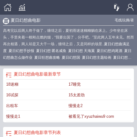
夏日幻想曲电影
毛线玩偶
/著
高考完以后两人终于做了，缠绵之后，夏初雨迷迷糊糊躺在床上。少年坐在床
头，手里夹着一根刚点燃的烟，“我要出国了，分手吧。”至此两人五年未见。然而
再次相遇，两人却是又大干一场，缠绵之后，又是同样的场景..
夏日幻想曲满足
度
夏日幻想手抄报
夏日幻想 匿名咸鱼
夏日幻想 天海翼
夏日幻想鸡尾酒
夏日
幻想曲怎么做作业
夏日狂想曲攻略
夏日幻想国
夏日幻想主题绘画
夏日幻想
画
夏日幻想曲手机版怎么出门
夏日幻想曲钓鱼技巧
夏日幻想手抄报图片
夏日
幻想歌曲
夏日幻想曲作弊码
夏日幻想曲钓鱼
夏日幻想怎么钓鱼
夏日幻想绘
夏日幻想曲电影
最新章节
画
夏日幻想计划歌词
夏日幻想曲攻略
夏日幻想曲乡间的回忆
夏日幻想曲虫
18迷糊
17睡觉
子
夏日幻想画画图片
夏日幻想攻略
夏日幻想曲3p怎么解锁
夏日幻想曲安卓手
机版安装
夏日幻想曲回想码
夏日幻想人物代码
夏日幻想曲好感度上限怎么
16试探
15太差劲
办
夏日幻想主题的画怎么画
夏日幻想by
夏日幻想计划
夏日幻想曲好感度到二
十怎么破
夏日幻想曲怎么钓鱼
夏日狂想曲cg
夏日幻想曲cg
夏日幻想曲怎么升
出租车
慢慢走2
星
夏日狂想曲美雪攻略
夏日幻想曲攻略美雪
夏日幻想在线阅读
夏日幻想曲好
慢慢走1
被看见了xyuzhaiwu9 com
感度上限
夏日幻想在线观看
夏日幻想电影
夏日幻想曲电影
夏日幻想曲云存
档
夏日幻想曲攻略大全
夏日幻想主题画
夏日幻想by毛流卷
夏日幻想乡
夏日幻
想曲功略
夏日幻想曲换套衣服
夏日幻想曲怎么玩美学好感度
夏日幻想好感度已
夏日幻想曲电影
章节列表