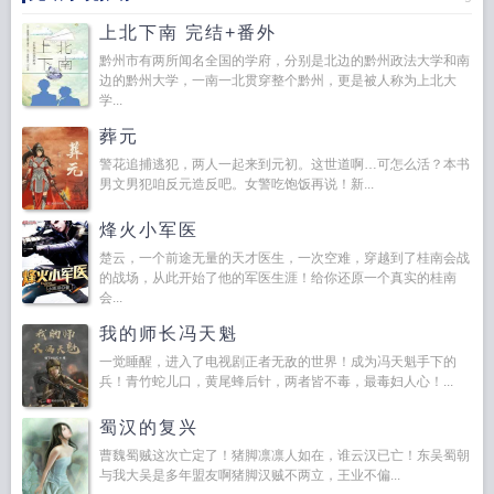
上北下南 完结+番外
黔州市有两所闻名全国的学府，分别是北边的黔州政法大学和南
边的黔州大学，一南一北贯穿整个黔州，更是被人称为上北大
学...
葬元
警花追捕逃犯，两人一起来到元初。这世道啊…可怎么活？本书
男文男犯咱反元造反吧。女警吃饱饭再说！新...
烽火小军医
楚云，一个前途无量的天才医生，一次空难，穿越到了桂南会战
的战场，从此开始了他的军医生涯！给你还原一个真实的桂南
会...
我的师长冯天魁
一觉睡醒，进入了电视剧正者无敌的世界！成为冯天魁手下的
兵！青竹蛇儿口，黄尾蜂后针，两者皆不毒，最毒妇人心！...
蜀汉的复兴
曹魏蜀贼这次亡定了！猪脚凛凛人如在，谁云汉已亡！东吴蜀朝
与我大吴是多年盟友啊猪脚汉贼不两立，王业不偏...