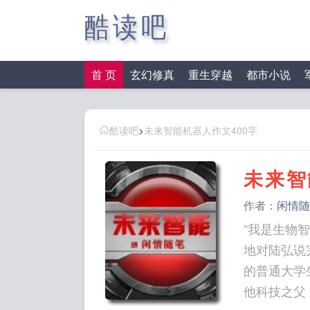
酷读吧
首 页
玄幻修真
重生穿越
都市小说
酷读吧
>
未来智能机器人作文400字
未来智
作者：
闲情随
“我是生物
地对陆弘说
的普通大学
他科技之父，还