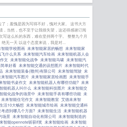
成了灰姑娘的恶毒
亿
鬼夫压床
混沌
轮回剑主
甜宠进行
去了；羞愧是因为写得不好，愧对大家。 这书大方
怎敌她媚色如刀
七
绩，当然，也不至于让我很失望，这还得感谢订阅
一次写这么长的东西，难在坚持两个字。 整整九个月
无一天 以这个态度来说，我是对...
来智能学校图画
未来智能家居的畅想
未来智能家
讯飞什么关系
未来智能汽车绘画
未来智能机器人会
人作文
未来智能化战争
未来智能马啸
未来智能汽
画简单好看
未来智能交通的设想图片
未来智能时代
产品
未来智能装备(赣州)有限公司
未来智能驾驶
未
未来智能汽车图片
未来智能家居绘画图
未来智能手
来智能书桌作文
未来智能机器人有哪些功能?
未来
智能机器人叫什么
未来智能科技图片
未来智能交
智能化战争的场景中
未来智能手表有哪些功能
未
狗
未来智能住宅作文
未来智能教室
艾德未来智
生活10大畅想
未来智能城市绘画
未来智能交通科
应考虑到哪几个方面?
未来智能生活
未来智能机器
的场景
未来智能自动化有限公司
未来智能制造的
来智能opennote斩获if奖
未来智能绘画
未来智能