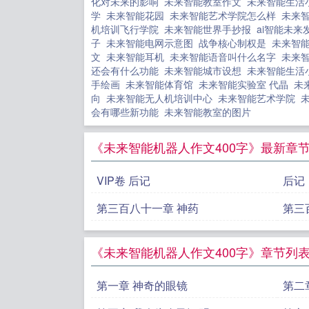
化对未来的影响
未来智能教室作文
未来智能生活
学
未来智能花园
未来智能艺术学院怎么样
未来
机培训飞行学院
未来智能世界手抄报
ai智能未
子
未来智能电网示意图
战争核心制权是
未来智
文
未来智能耳机
未来智能语音叫什么名字
未来
还会有什么功能
未来智能城市设想
未来智能生活
手绘画
未来智能体育馆
未来智能实验室 代晶
未
向
未来智能无人机培训中心
未来智能艺术学院
会有哪些新功能
未来智能教室的图片
《未来智能机器人作文400字》最新章
VIP卷 后记
后记
第三百八十一章 神药
第三
《未来智能机器人作文400字》章节列
第一章 神奇的眼镜
第二