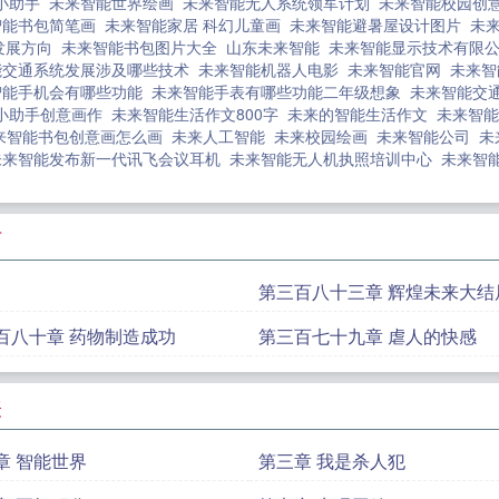
小助手
未来智能世界绘画
未来智能无人系统领军计划
未来智能校园创
智能书包简笔画
未来智能家居 科幻儿童画
未来智能避暑屋设计图片
未
来发展方向
未来智能书包图片大全
山东未来智能
未来智能显示技术有限
能交通系统发展涉及哪些技术
未来智能机器人电影
未来智能官网
未来
智能手机会有哪些功能
未来智能手表有哪些功能二年级想象
未来智能交
小助手创意画作
未来智能生活作文800字
未来的智能生活作文
未来智
来智能书包创意画怎么画
未来人工智能
未来校园绘画
未来智能公司
未
未来智能发布新一代讯飞会议耳机
未来智能无人机执照培训中心
未来智能
节
第三百八十三章 辉煌未来大结
百八十章 药物制造成功
第三百七十九章 虐人的快感
表
章 智能世界
第三章 我是杀人犯