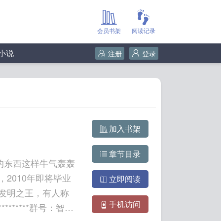
会员书架
阅读记录
小说
注册
登录
加入书架
章节目录
的东西这样牛气轰轰
2010年即将毕业
立即阅读
发明之王，有人称
手机访问
*******群号：智能