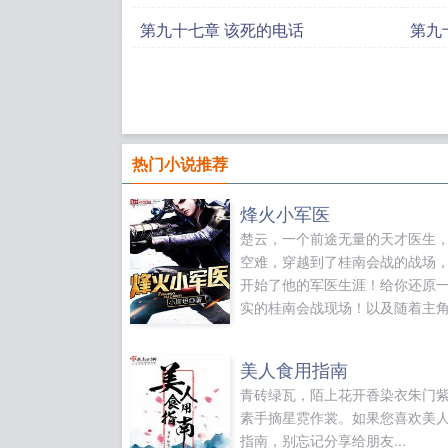
第九十七章 该死的电话
第九
热门小说推荐
烽火小军医
楚云，一个前途无量的天才医生
空难，穿越到了桂南会战的战场
开始了他的军医生涯！给你还原
实的桂南会战现场！以及随着主
长，将会呈现更多战役战争结束
越到平行世界。...
美人食用指南
青砖绿瓦，陌上花开香染衣朱门
素手摘星霓作裳。如果您喜欢美
指南，别忘记分享给朋友...