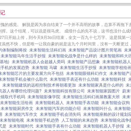
书友①:58869591(未满）智能书友2:120385988（未满） 未来智能
我
大航海
风暴领主
九零之恶妇当家
别装乖
天降债务2000
后记
女医传
跨越千年的爱恋之生死情缘
穿成病秧子后[穿书]
羞愧的感觉。 解脱是因为亲自结束了一个并不高明的故事，总算不再拖下
克制
女总裁的特种神医
总裁妻子太诱人
三国大发明家
到挥。这个结尾，可以说是很马虎。 成绩什么的先不说，这书也没什么成
传说
总裁私宠小娇妻
都市之麒麟战神
月27日开始上传，到今天9月3o日结束，全文一百九十七万字。这是我第
虽然不快，但是唯一让我自豪的就是这九个月时间里，没有一天断更过，绝
的体制编制将按
未来智能生活科幻画
未来智能产品设计图片简笔画
未
统
未来智能马年生活手抄报
未来智能化战争是什么样的
未来智能和科大
山基地)
未来智能机器人会超越人类吗
未来智能产品想象
未来智能机器
能手机的发展趋势
未来智能 马啸
未来智能生活手抄报
未来智能学校绘
未来智能芯片的主要发展方向不包括
未来智能眼镜科幻作文
未来智能
未来智能手机会被什么取代
未来智能手表还有什么功能
未来智能科技
文
未来智能建筑的远程控制技术将朝着更加
未来智能家具是什么样的
未
机器人有哪些伦理问题?
未来智能科技有限公司
未来智能家园图片
蔚来
眼镜取代手机吗
未来智能影像学院
未来智能生活科幻画展教案大班
未来
未来智能生活绘画
未来智能机器人
未来智能手表功能
未来智能会议
的
未来智能厨房作文
未来智能汽车的功能介绍
未来智能叫什么
未来智能
使用
未来智能汽车作文
未来智能手机会消失吗
未来智能座舱的设计规划
未来智能电视
未来智能手机趋势
人工智能的未来趋势
未来智能化战争
式是
未来智能时代
未来智能手表有什么功能
未来智能机器人手抄报
未