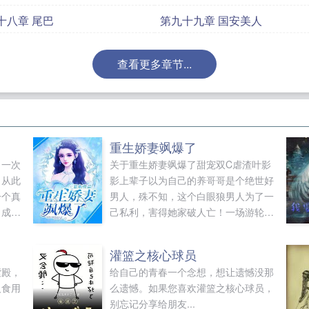
十八章 尾巴
第九十九章 国安美人
查看更多章节...
重生娇妻飒爆了
，一次
关于重生娇妻飒爆了甜宠双C虐渣叶影
，从此
影上辈子以为自己的养哥哥是个绝世好
一个真
男人，殊不知，这个白眼狼男人为了一
角成
己私利，害得她家破人亡！一场游轮大
后，穿
火，她化为海边泡沫。许是上天怜悯，
她不甘的灵魂重生在一个陌生女孩的身
灌篮之核心球员
上。从此她隐姓埋名，创立公司，誓要
紫殿，
给自己的青春一个念想，想让遗憾没那
虐死渣渣，让所有的仇人血债血偿！那
人食用
么遗憾。如果您喜欢灌篮之核心球员，
么，她做的第一件事就是拒绝渣男，毅
别忘记分享给朋友...
然选择了渣男死对头，和那个站在金字