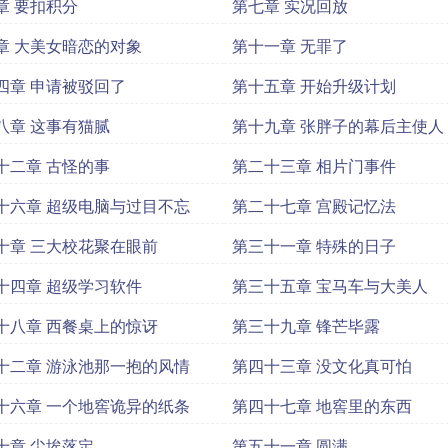
章 要扣积分
第七章 实况回放
章 大美女暗恋的对象
第十一章 无罪了
四章 申请被驳回了
第十五章 开始升级计划
八章 这事有猫腻
第十九章 张胖子的幕后主使人
十二章 古怪的事
第二十三章 相片门事件
十六章 超级电脑与过目不忘
第二十七章 宫殿记忆法
十章 三大校花聚在眼前
第三十一章 特殊的日子
十四章 超级学习软件
第三十五章 宝马车与大美人
十八章 西餐桌上的惊讶
第三十九章 锋芒毕露
十二章 游泳池那一抱的风情
第四十三章 没文化真可怕
十六章 一个地窖诡异的纸条
第四十七章 地窖里的东西
十章 尘埃落定
第五十一章 圆满