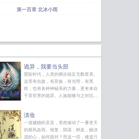
第一百章 北冰小雨
诡异，我要当头部
星际时代，人类的脚步踏足无数星系。
这里有虫族，有异族，有光明，有黑
暗，也有各种神秘系的力量，更有来自
于异世界的诡异。人族能够与之对抗，
最大的底气就是真气和殖装。殖装模
块，殖装铠甲，殖装机甲，殖装军团这
淡妆
里，有无数强者组成的无敌殖装巨人。
一道赐婚的圣旨，竟然催动了一番变天
能够制造原始殖装的，只有帝国。人类
的腥风血雨。报复，阴谋，鲜血，她淡
有无数联邦和王国，但唯有一个帝国。
漠的心，如何面对？而这一切，难道只
这个故事，从一场帝国交流生选拔赛开