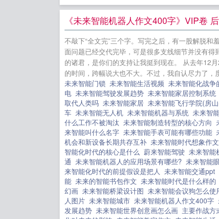
继姐
超级
《未来智能机器人作文400字》VIP卷 
妖灵
玄朝
不敲下“全文完”三个字。写完之后，有一股解脱和
时：霍少请
面问题已经交代完毕，可是很多支线细节并没有得
三角之蓝雪
的诸君，是你们的支持让我挺到现在。 从去年12
的时间，跨幅说大也不大。不过，我自认尽力了，度
未来智能门锁
未来智能生活视频
未来智能化战争
电
未来智能驾驶发展趋势
未来智能家居控制系
取代人类吗
未来智能家居
未来智能飞行学院(房
车
未来智能无人机
未来智能机器与系统
未来智
什么工作不被淘汰
未来智能制造转型的核心方向
来智能叫什么名字
未来智能手表可能有哪些功能
机会和新设备长期共存互补
未来智能时代想象作
智能化时代的核心是什么
蔚来智能驾驶
未来智能
通
未来智能机器人的应用场景有哪些?
未来智能
来智能化时代的前提假设是把人
未来智能交通ppt
能
未来的智能书包作文
未来智能时代是什么样
幻画
未来智能桥梁设计图
未来智能会议狗怎么
人图片
未来智能城市
未来智能机器人作文400字
发展趋势
未来智能世界创意画怎么画
主要作战方