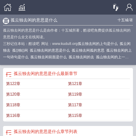
孤云独去闲的意思是什么
十五城
/著
孤云独去闲的意思是什么是由作者：十五城所著，酷读吧免费提供孤云独去闲的
意思是什么全文在线阅读。
三秒记住本站：酷读吧 网址：www.kudu8.org
孤云独去闲的上句是什么
孤云闲
独去
孤()独()闲
孤云独去闲的意思是什么
孤云独去闲孤的意思
孤云独去闲的上
一句诗句是什么
孤云独去闲前面是什么
孤云独去闲的去
孤山独去闲的上一
句
孤云独去闲的闲字是什么意思
孤云独去闲的闲是什么意思?
孤云独去闲的下
一句是什么
孤云独去闲的
孤云独去闲的闲是啥意思
孤云独去闲中闲是什么意
孤云独去闲的意思是什么
最新章节
思
孤云独去闲的闲
孤山独去闲的闲是什么意思
孤云独去闲的孤
孤云独去闲里
第122章
第121章
面的孤是什么意思
孤鱼独去闲结局
孤云独去闲的上一句
孤云独去闲全诗
孤云
独去闲下一句是什么
孤云独去闲古诗
孤云独去闲的上一句是啥
孤云独去闲得闲
第120章
第119章
是什么意思
孤鱼独去闲上一句
孤云独去闲前面一句是什么
孤鱼独去闲虐吗
孤
云独去闲中孤是什么意思
孤云独去闲这首诗
孤云独去闲中的孤是什么意思
第118章
第117章
第116章
第115章
孤云独去闲的意思是什么
章节列表