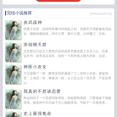
完结小说推荐
www.kudu8.org
炎武战神
得毒王传承，练就绝世毒功持残血之剑，吞噬无尽强敌修炎武战
诀，锤炼强霸战体。武中之尊，毒中之霸。左持魔刀，右执...
崇祯聊天群
历史新纪元征文入围奖作品崇祯皇帝被忽悠上吊丢江山，但是，
这本书，皇帝虽在深宫，却有一个和外面人聊天的群，这还...
神医小农女
不过是睡了一觉，醒来发现穿越成了十二岁的小女娃。家徒四
壁，土地没一块，粮食没一粒，让人怎么活？没关系，不是还有
山...
我真的不想谈恋爱
秋远得到了一个恋爱回报系统，俗称舔狗系统。只要舔妹子就能
变强，换各种方式讨妹子开心就能变强。可妹子一旦接受表...
史上最强氪命