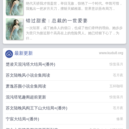
绝代天骄我才情盖世，举目无敌，惊艳了一个时代。申凯可惜，
我氪出一把岁月天刀，擅斩天赋根基。世界意识吾布局万...
错过甜蜜：总裁的一世爱妻
一次陷害，成了她杀人的借口，也成了他们牵绊的理由。她步步
为营只为接近那个高高在上的危险男人。她已经狠下心了，为
什...
最新更新
www.kudu8.org
楚凌天混沌塔大结局+(番外)
惊蛰落月
苏文陆晚风小说全集阅读
苍月夜
萧逸苏颜小说全集阅读
五杯咖啡
混沌塔笔趣阁超前更新
惊蛰落月
苏文陆晚风阎王下山大结局+(番外)
苍月夜
宁宸大结局+(番外)
修果