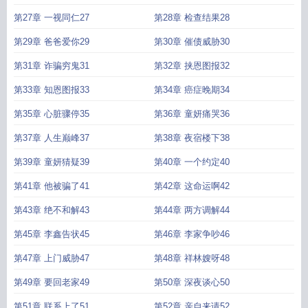
第27章 一视同仁27
第28章 检查结果28
第29章 爸爸爱你29
第30章 催债威胁30
第31章 诈骗穷鬼31
第32章 挟恩图报32
第33章 知恩图报33
第34章 癌症晚期34
第35章 心脏骤停35
第36章 童妍痛哭36
第37章 人生巅峰37
第38章 夜宿楼下38
第39章 童妍猜疑39
第40章 一个约定40
第41章 他被骗了41
第42章 这命运啊42
第43章 绝不和解43
第44章 两方调解44
第45章 李鑫告状45
第46章 李家争吵46
第47章 上门威胁47
第48章 祥林嫂呀48
第49章 要回老家49
第50章 深夜谈心50
第51章 联系上了51
第52章 亲自来请52