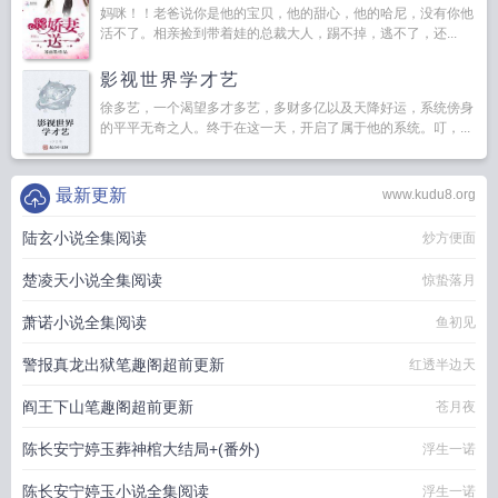
妈咪！！老爸说你是他的宝贝，他的甜心，他的哈尼，没有你他
活不了。相亲捡到带着娃的总裁大人，踢不掉，逃不了，还...
影视世界学才艺
徐多艺，一个渴望多才多艺，多财多亿以及天降好运，系统傍身
的平平无奇之人。终于在这一天，开启了属于他的系统。叮，...
最新更新
www.kudu8.org
陆玄小说全集阅读
炒方便面
楚凌天小说全集阅读
惊蛰落月
萧诺小说全集阅读
鱼初见
警报真龙出狱笔趣阁超前更新
红透半边天
阎王下山笔趣阁超前更新
苍月夜
陈长安宁婷玉葬神棺大结局+(番外)
浮生一诺
陈长安宁婷玉小说全集阅读
浮生一诺