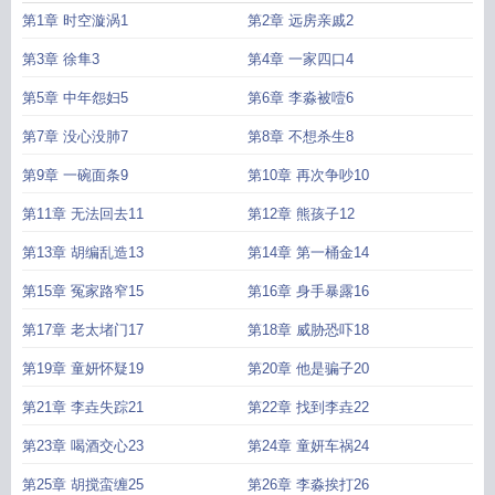
加减法季言礼
爱的加减法伴奏mp3
进十加减法怎么教孩子
爱的加减法伴奏
爱
第1章 时空漩涡1
第2章 远房亲戚2
的加减法免费阅读
爱的加减法谱子图片
爱的加法歌词
10到20的加减法
爱的加
减法李昕融简谱
爱的加减法简谱李昕融
爱的加减法舞蹈串词
爱的加减法串
第3章 徐隼3
第4章 一家四口4
词
爱的加减法舞蹈串词简短
爱的加减法歌曲
爱的加法张德兰
爱的加减法只要
第5章 中年怨妇5
第6章 李淼被噎6
歌词
爱的加减法舞蹈视频
张德兰歌曲爱的加法
爱的加减法音乐
10以外的加减
法怎么教孩子学好
爱的加减法报幕词
爱的加减法歌词是什么意思
爱情的加
第7章 没心没肺7
第8章 不想杀生8
法
李昕融爱的加减法
爱的加减法季言礼许念
歌曲爱的加法
爱的加减法舞蹈视
频完整版
第9章 一碗面条9
50以内的加减法
爱的加减法歌曲完整版
第10章 再次争吵10
20以内加减法怎么教小孩
爱
的加减法幼儿园简短
十以上的加减法怎样教孩子
小学加减法
100以内加减
第11章 无法回去11
第12章 熊孩子12
法
爱的加减法 伴奏
爱的加减法歌词简谱
爱的加减法舞蹈完整版视频
爱的加减
法的舞蹈
爱的加减法全部视频
加法爱人 减法怨恨 乘法感恩 最终受益的才会是
第13章 胡编乱造13
第14章 第一桶金14
自己
爱情加减分
爱的加减法节目串词
一百以内的加减法
爱的加减法吉他谱原
第15章 冤家路窄15
第16章 身手暴露16
版
爱的加减法歌词打印
爱的加减法mp3
爱的加减法歌曲原唱
数学加减法怎么
教小孩
爱的加减法报幕词简短
十以内的加减法怎么教孩子方法
爱的加法原
第17章 老太堵门17
第18章 威胁恐吓18
唱
100以内的加减法
爱的加减法背景视频
张德兰爱的加法歌曲视频
蔡国庆爱
第19章 童妍怀疑19
第20章 他是骗子20
的加法
季言礼许念爱的加减法
爱的加减法6一舞蹈视频
十以内的加减法
爱的加
减法舞蹈教案
爱的加减法歌词打印版
爱的加减法完整版
爱的加减法 李昕融
爱
第21章 李垚失踪21
第22章 找到李垚22
的加减法原版视频
爱的加减法3分钟舞蹈完整版
爱的加减法伴奏音乐
10以内的
加减法
爱的加减法歌曲舞蹈大约三分钟视频
爱加的等于几
爱情做加法
第23章 喝酒交心23
第24章 童妍车祸24
第25章 胡搅蛮缠25
第26章 李淼挨打26