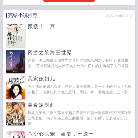
完结小说推荐
www.kudu8.org
颜楼十二宫
...
网游之航海王世界
这是一本以海贼王为世界背景的虚拟现实网游，获得了‘克隆果
实’（可以克隆其他人除了实力外的一切）的主角赵宇的日常冒...
我家媳妇儿
关于我家媳妇儿流束，在外人眼里看来，是一个冷酷无情且无赖
的赖子，谁要犯到了他的忌讳，凤眼一眯，嘴角轻挑，三个字...
美食定制商
原本是美食主播的苏辰穿越后发现自己是一家即将倒闭的预制菜
公司老板。为了能还上员工的最后一部分补贴，苏辰决定自己
亲...
帝少心头宠：娇妻，一送一