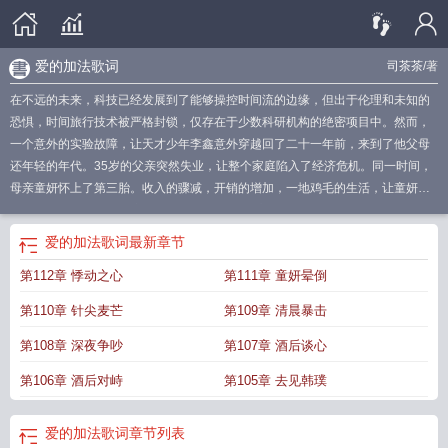
爱的加法歌词
司茶茶
/著
在不远的未来，科技已经发展到了能够操控时间流的边缘，但出于伦理和未知的
恐惧，时间旅行技术被严格封锁，仅存在于少数科研机构的绝密项目中。然而，
一个意外的实验故障，让天才少年李鑫意外穿越回了二十一年前，来到了他父母
还年轻的年代。35岁的父亲突然失业，让整个家庭陷入了经济危机。同一时间，
母亲童妍怀上了第三胎。收入的骤减，开销的增加，一地鸡毛的生活，让童妍也
陷入
爱情加减法中女生该怎么做
爱的加减法季言礼许念结局
20以内加减法
爱的
加减法歌曲儿歌
爱的加减法李昕融
爱情加减法什么意思
爱的加减法季言礼最新
爱的加法歌词
最新章节
章节
1到100的加减法算术题
爱的加减法李昕融图片
10～20以内的加减法
二十
第112章 悸动之心
第111章 童妍晕倒
以内的加减法怎么教孩子
爱的加减法舞蹈
爱的加减法吉他谱
爱的加减法跳舞原
版
爱的加减法幼儿园舞蹈
爱的加减法季言礼许念番外
爱的加减法知乎全文后
第110章 针尖麦芒
第109章 清晨暴击
续
爱的加减法歌词
李昕融的爱的加减法
爱的加减法舞蹈完整版
爱的加减法歌
词完整
爱的加减法歌词完整版
爱的加减法儿歌
爱的加减法手势舞
爱的加减法
第108章 深夜争吵
第107章 酒后谈心
简谱
爱的加减法幼儿舞蹈教案加设计意图与反思
50以内加减法怎么教孩子更简
第106章 酒后对峙
第105章 去见韩璞
单
爱的加减法歌曲视频舞蹈完整版
爱的加减法里季言礼许念
爱的加减法视频教
学
爱的加减法串词报幕词幼儿园
爱的加减法免费阅读季言礼
爱的加减法舞蹈串
词报幕词怎么写
10以上的加减法怎么教孩子
爱的加减法公益创投项目启动
爱的
爱的加法歌词
章节列表