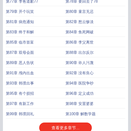
第77章 李爸道歉77
第78章 要回去了78
第79章 开个玩笑
第80章 童言无忌
第81章 病危通知
第82章 愁云惨淡
第83章 终于和解
第84章 鱼死网破
第85章 临市首富
第86章 李父离世
第87章 双母会面
第88章 出尔反尔
第89章 恶人告状
第90章 诈人污蔑
第91章 颅内出血
第92章 没有良心
第93章 韩璞出事
第94章 医院争吵
第95章 有个损招
第96章 定义成功
第97章 有新工作
第98章 安置婆婆
第99章 韩璞回礼
第100章 解数学题
查看更多章节...