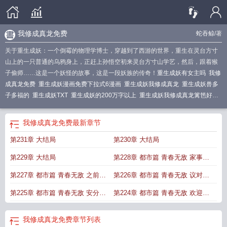
我修成真龙免费
蛇吞鲸
/著
关于重生成妖：一个倒霉的物理学博士，穿越到了西游的世界，重生在灵台方寸
山上的一只普通的乌鸦身上，正赶上孙悟空初来灵台方寸山学艺，然后，跟着猴
子偷师……这是一个妖怪的故事，这是一段妖族的传奇！
重生成妖有女主吗
我修
成真龙免费
重生成妖漫画免费下拉式6漫画
重生成妖我修成真龙
重生成妖兽多
子多福的
重生成妖TXT
重生成妖的200万字以上
重生成妖我修成真龙篱笆好文
学
重生成妖结局没看懂
重生成妖莫玄
重生成妖精
重生成妖乌鸦
重生成妖的修
仙
重生成妖的排行榜 蛇吞鲸
重生成妖 蛇吞鲸
重生成妖百度百科
重生成妖全文
我修成真龙免费
最新章节
免费阅读
重生成妖修仙的
重生成妖兽的
重生成妖精校版TXT
重生成妖我修成
第231章 大结局
第230章 大结局
真龙墨池边上
重生成妖类推荐
重生成妖漫画51
重生成妖是哪个平台的
我修成
真龙免费观看
重生成妖怪白泽
重生成妖的推荐
重生成妖人物介绍
重生成妖txt
第229章 大结局
第228章 都市篇 青春无敌 家事第
精校版
我修成真龙阅读
重生成妖免费阅读
我修成真龙笔趣阁在线阅读
重生成
妖 百度
我修成真龙百度
重生成妖兽的玄幻
三更求月
重生成妖的仙侠
重生成妖类的
重
第227章 都市篇 青春无敌 之前的
第226章 都市篇 青春无敌 议对第
生成妖怪排行榜
重生成妖王
我修成真龙笔趣阁
重生成妖兽 狗延残喘
重生成妖
那个神明第
一更求月
第225章 都市篇 青春无敌 安分守
第224章 都市篇 青春无敌 欢迎光
的
重生成妖类
重生成妖顶点
重生成妖长存于世的
偏执国师的白月光重生成
妖
重生成妖兽的修仙
重生成妖后纯爱
重生成妖怪的
重生成妖白泽
重生成妖
己
临蓝月岛
龙
重生成妖兽
重生成妖全文阅读
我修成真龙百度百科
重生成妖结局怎么回
我修成真龙免费
章节列表