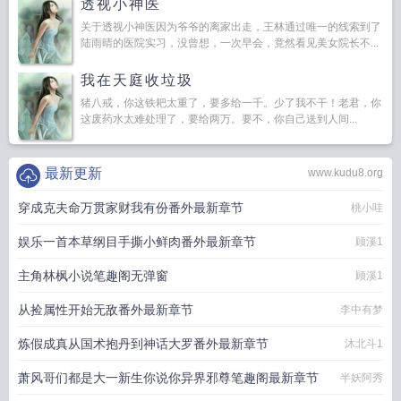
透视小神医
关于透视小神医因为爷爷的离家出走，王林通过唯一的线索到了
陆雨晴的医院实习，没曾想，一次早会，竟然看见美女院长不...
我在天庭收垃圾
猪八戒，你这铁耙太重了，要多给一千。少了我不干！老君，你
这废药水太难处理了，要给两万。要不，你自己送到人间...
最新更新
www.kudu8.org
穿成克夫命万贯家财我有份番外最新章节
桃小哇
娱乐一首本草纲目手撕小鲜肉番外最新章节
顾溪1
主角林枫小说笔趣阁无弹窗
顾溪1
从捡属性开始无敌番外最新章节
李中有梦
炼假成真从国术抱丹到神话大罗番外最新章节
沐北斗1
萧风哥们都是大一新生你说你异界邪尊笔趣阁最新章节
半妖阿秀