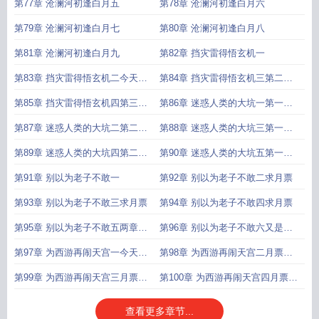
第77章 沧澜河初逢白月五
第78章 沧澜河初逢白月六
第79章 沧澜河初逢白月七
第80章 沧澜河初逢白月八
第81章 沧澜河初逢白月九
第82章 挡灾雷得悟玄机一
第83章 挡灾雷得悟玄机二今天三
第84章 挡灾雷得悟玄机三第二更
更一万字
月票召来
第85章 挡灾雷得悟玄机四第三更
第86章 迷惑人类的大坑一第一更
月票召来
月票召来
第87章 迷惑人类的大坑二第二更
第88章 迷惑人类的大坑三第一更
月票召来
月票召来
第89章 迷惑人类的大坑四第二更
第90章 迷惑人类的大坑五第一更
月票召来
求月票
第91章 别以为老子不敢一
第92章 别以为老子不敢二求月票
第93章 别以为老子不敢三求月票
第94章 别以为老子不敢四求月票
第95章 别以为老子不敢五两章合
第96章 别以为老子不敢六又是六
一章求
千字的一
第97章 为西游再闹天宫一今天更
第98章 为西游再闹天宫二月票月
七千字
票
第99章 为西游再闹天宫三月票召
第100章 为西游再闹天宫四月票召
来
来
查看更多章节...