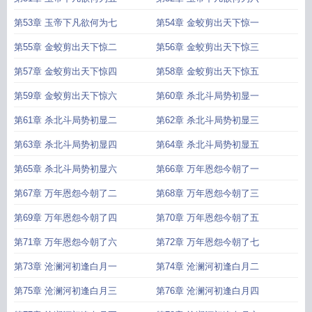
第53章 玉帝下凡欲何为七
第54章 金蛟剪出天下惊一
第55章 金蛟剪出天下惊二
第56章 金蛟剪出天下惊三
第57章 金蛟剪出天下惊四
第58章 金蛟剪出天下惊五
第59章 金蛟剪出天下惊六
第60章 杀北斗局势初显一
第61章 杀北斗局势初显二
第62章 杀北斗局势初显三
第63章 杀北斗局势初显四
第64章 杀北斗局势初显五
第65章 杀北斗局势初显六
第66章 万年恩怨今朝了一
第67章 万年恩怨今朝了二
第68章 万年恩怨今朝了三
第69章 万年恩怨今朝了四
第70章 万年恩怨今朝了五
第71章 万年恩怨今朝了六
第72章 万年恩怨今朝了七
第73章 沧澜河初逢白月一
第74章 沧澜河初逢白月二
第75章 沧澜河初逢白月三
第76章 沧澜河初逢白月四