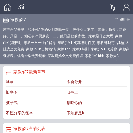
家教g27
花旧时
/著
苏停自我安慰，和小她5岁的林川澈睡一觉，没什么大不了。青春，帅气，活也
好。只是一、她还有个男朋友。二、她只是他的家教。
家教是什么意思
家教
(1v1)花日时
家教一对一上门辅导
家教(1V1 H)花旧时百度
家教哥我还by我的大
肚皮全文免费
家教1v1h自怜栖鸦
家教1hd
家教1韩剧
家教(1V1 H)苏停
家教高
级课程在线看全集免费观看
家教妈妈全文免费阅读
家教1v1hhh
家教大学生兼
职
家教电影
家教(1V1 H)_全文免费
家教by胡太太全文
家教1H1Vpo
家教高级
课程电影在线观看完整版高清版
家教1v1h番外落地窗前
家教(1V1 H)_
家教英
家教g27
最新章节
语
家教xgsh
家教一对一辅导多少钱一个小时
家教114平台官网
家教老师一对
终章
不会分开
一辅导去哪找?
家教1v1h番外落地窗前免费阅读笔趣阁
家教1韩剧2002
家教1
韩国电影
家教all女主文的
家教1v1h男奴
家教1v1h全文免费
家教1v1hplay
家
旧事下
旧事上
教老师承睿考90分想干什么都可以
家教情缘三女一夫结局
家教高级课程电影完
整版在线
家教1v1h花开的结局
家教老师漫画免费观看下拉式漫画软件
家教老
孩子气
想吃你的
师上位by笔趣阁免费阅读
家教1韩语中字
家教家风
家教1v1h林澈h
家教(1V1
不愿分享的秘辛
不知餍足h
H)笔趣阁
家教by沈老师笔趣阁免费阅读
家教高级课程电影版在线观看
家教by
我爱吃冰棒免费阅读
家教高级课程电影观看免费版
家教1v1h程橙
家教1v1H番
外
家教1韩国
家教whoamitxt
家教1韩国在线
家教征服全文免费阅读
家教老师
家教g27
章节列表