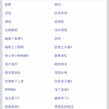
和学生爸爸冲突怎么办
家教日常by阿司匹林免费阅读
家教1v1h林川澈苏停
家
家教
面试
教1v1H苏停
家教1h多少钱
家教网平台
家教姐弟恋by词枝全文免费阅读
家教价
格
家教h27
家教完结27all
家教网
家教1v1hpo
家教g27
家教(1V1 H)_(花旧
试讲
好友申请
时)_
难搞
是我的
住我家吧
浴巾滑落
她做了春梦h
苏停
她闭上了眼睛
欲望之火微h
咬人的小狗狗微h
眼角洇红
就不放开
她也得去
因为我喜欢
等我出来
欺身吻了上来
别在这儿微h
帮帮我h
顶了进来h
他又硬了h
被操哭了h
那就亲亲h
男朋友的电话