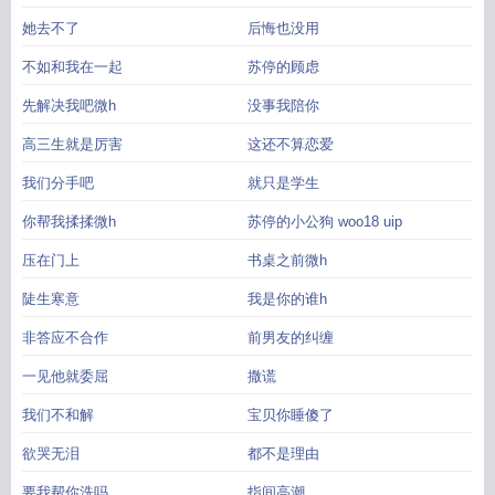
她去不了
后悔也没用
不如和我在一起
苏停的顾虑
先解决我吧微h
没事我陪你
高三生就是厉害
这还不算恋爱
我们分手吧
就只是学生
你帮我揉揉微h
苏停的小公狗 woo18 uip
压在门上
书桌之前微h
陡生寒意
我是你的谁h
非答应不合作
前男友的纠缠
一见他就委屈
撒谎
我们不和解
宝贝你睡傻了
欲哭无泪
都不是理由
要我帮你洗吗
指间高潮