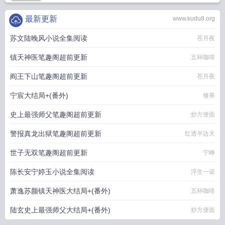
最新更新
www.kudu8.org
苏文陆晚风小说全集阅读
苍月夜
镇天神医笔趣阁超前更新
五杯咖啡
阎王下山笔趣阁超前更新
苍月夜
宁宸大结局+(番外)
修果
史上最强师父笔趣阁超前更新
炒方便面
警报真龙出狱笔趣阁超前更新
红透半边天
世子无双笔趣阁超前更新
宁峥
陈长安宁婷玉小说全集阅读
浮生一诺
萧逸苏颜镇天神医大结局+(番外)
五杯咖啡
陆玄史上最强师父大结局+(番外)
炒方便面