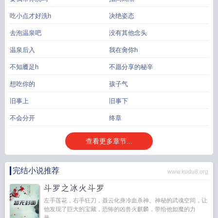
吃小点才好洗h
决绝姿态
去泡温泉吧
没有其他念头
温泉后入
我在肏你h
不知餍足h
不愿分享的秘辛
想吃你的
孩子气
旧事上
旧事下
不会分开
终章
查看更多章节...
完结小说推荐
www.kudu8.org
斗罗之冰火斗罗
左手莲花，右手狂刀，聂云化身冷血杀神。神秘的武魂空间，让
他发现了巨大的宝藏，恐怖的凶兽火麒麟，带给他如魔的力