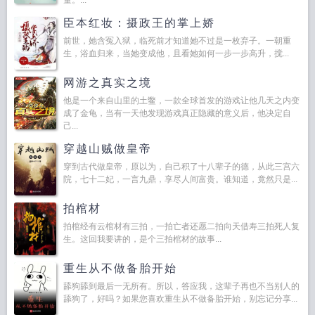
量。...
臣本红妆：摄政王的掌上娇
前世，她含冤入狱，临死前才知道她不过是一枚弃子。一朝重
生，浴血归来，当她变成他，且看她如何一步一步高升，搅...
网游之真实之境
他是一个来自山里的土鳖，一款全球首发的游戏让他几天之内变
成了金龟，当有一天他发现游戏真正隐藏的意义后，他决定自
己...
穿越山贼做皇帝
穿到古代做皇帝，原以为，自己积了十八辈子的德，从此三宫六
院，七十二妃，一言九鼎，享尽人间富贵。谁知道，竟然只是...
拍棺材
拍棺经有云棺材有三拍，一拍亡者还愿二拍向天借寿三拍死人复
生。这回我要讲的，是个三拍棺材的故事...
重生从不做备胎开始
舔狗舔到最后一无所有。所以，答应我，这辈子再也不当别人的
舔狗了，好吗？如果您喜欢重生从不做备胎开始，别忘记分享...