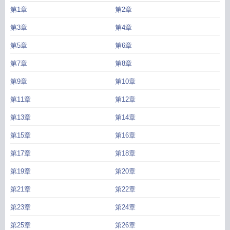
第1章
第2章
第3章
第4章
第5章
第6章
第7章
第8章
第9章
第10章
第11章
第12章
第13章
第14章
第15章
第16章
第17章
第18章
第19章
第20章
第21章
第22章
第23章
第24章
第25章
第26章