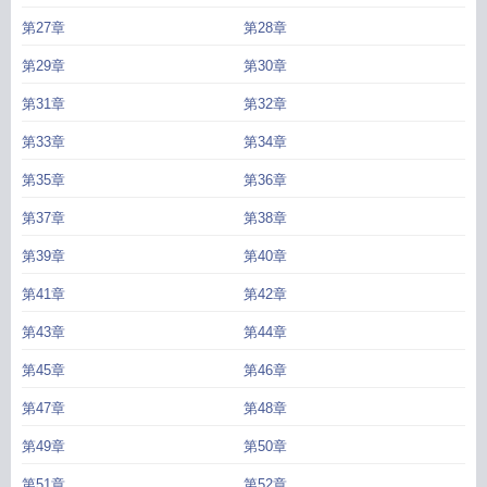
第27章
第28章
第29章
第30章
第31章
第32章
第33章
第34章
第35章
第36章
第37章
第38章
第39章
第40章
第41章
第42章
第43章
第44章
第45章
第46章
第47章
第48章
第49章
第50章
第51章
第52章