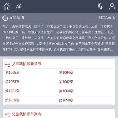
父皇我怕
初二女生
/著
简介：秦宇穿越成为一国太子，却发现这个太子不仅懦弱无能，还是一个舔狗！
为了搏红颜一笑，替他人顶造反之罪，还要被罚跪在地上舔毒酒！这能忍？于是
一场斗皇子、诛权臣、灭外族、收美人的精彩帝皇之路就此开启！
父皇给我
皇父
被害妄想全文免费阅读
父皇打仗回来的路上捡了她
朕杀回来了免费阅读
父皇真
要打吗
怼父皇打皇兄有本事刺死我
父皇我错了重生
父皇狠心教子
父皇来查我
满朝都慌了
你凶我
父皇我怕
父皇来查我
父皇吐血
父皇死了
朕杀回来了漫
画
父皇打仗路上把她捡了回来
父皇打了他
父皇驾崩后我监国
父皇朕杀回来了
父皇我怕
最新章节
免费阅读全文
父皇我饿了
父皇该喝药了
朕杀回来了
父皇被朕气活了
父皇朕杀
第1065章
第1064章
回来了
父皇被穿越后把我往死里宠
第1063章
第1062章
第1061章
第1060章
第1059章
第1058章
父皇我怕
章节列表