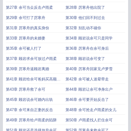
第27章 余可当众反击卢雨柔
第28章 厉寒舟他出院了
第29章 余可打了厉寒舟
第30章 他们回不到过去
第31章 厉寒舟的真实身份
第32章 别乱动不碰你
第33章 厉寒舟的未婚妻
第34章 顾岩说余可只是同学
第35章 余可被人打了
第36章 厉寒舟在余可身后
第37章 顾岩求余可放过卢雨柔
第38章 顾岩说余可变了
第39章 厉寒舟逼顾岩离婚
第40章 厉寒舟回家见卢梦雪
第41章 顾岩给余可爸妈买高额意
第42章 余可被人迷晕带走
外险
第43章 厉寒舟救了余可
第44章 顾岩让余可净身出户
第45章 顾岩说余可婚内出轨
第46章 余可要开始反击了
第47章 余可来自正妻的反击
第48章 余可抢走卢雨柔的女儿
第49章 厉寒舟给卢雨柔的陷阱
第50章 卢雨柔找人拦住余可
第51章 顾岩还是选择放弃余可
第52章 厉寒舟来救余可了