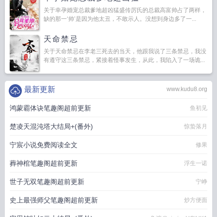
关于幸孕婚宠总裁爹地超凶猛盛传厉氏的总裁高富帅占了两样，
缺的那一‘帅’是因为他太丑，不敢示人。没想到身边多了一...
天命禁忌
关于天命禁忌在李老三死去的当天，他跟我说了三条禁忌，我没
有遵守这三条禁忌，紧接着怪事发生，从此，我陷入了一场诡...
最新更新
www.kudu8.org
鸿蒙霸体诀笔趣阁超前更新
鱼初见
楚凌天混沌塔大结局+(番外)
惊蛰落月
宁宸小说免费阅读全文
修果
葬神棺笔趣阁超前更新
浮生一诺
世子无双笔趣阁超前更新
宁峥
史上最强师父笔趣阁超前更新
炒方便面