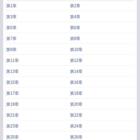
第1章
第2章
第3章
第4章
第5章
第6章
第7章
第8章
第9章
第10章
第11章
第12章
第13章
第14章
第15章
第16章
第17章
第18章
第19章
第20章
第21章
第22章
第23章
第24章
第25章
第26章