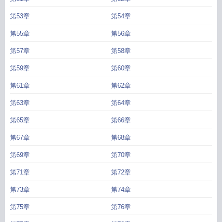
第53章
第54章
第55章
第56章
第57章
第58章
第59章
第60章
第61章
第62章
第63章
第64章
第65章
第66章
第67章
第68章
第69章
第70章
第71章
第72章
第73章
第74章
第75章
第76章