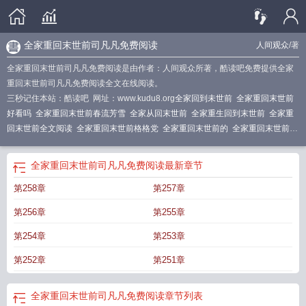
全家重回末世前司凡凡免费阅读
人间观众
/著
全家重回末世前司凡凡免费阅读是由作者：人间观众所著，酷读吧免费提供全家
重回末世前司凡凡免费阅读全文在线阅读。
三秒记住本站：酷读吧 网址：www.kudu8.org
全家回到未世前
全家重回末世前
好看吗
全家重回末世前春流芳雪
全家从回末世前
全家重生回到末世前
全家重
回末世前全文阅读
全家重回末世前格格党
全家重回末世前的
全家重回末世前作
者安悦柔
全家重回末世前TXT
全家重生回末世前
全家重回末世前 安悦柔
疯狂
囤物资 在线 免费
全家重回末世前 作者人间观众
全家重回末世前司凡凡免费阅
全家重回末世前司凡凡免费阅读
最新章节
读
全家重回末世前作者人间观众
全家重回末世前全文免费阅读
全家重回末世前
第258章
第257章
笔趣阁
全家重回末世前笔趣阁
全家重回末世前 [金推
全家重回末世前百度
全家
重回末世前司凡凡
全家重回末世前免费阅读
全家重回末世前华为手机手势密码
第256章
第255章
怎么设置
全家重回末世前晋江
全家重回末世前人间观众
全家重回末世前笔趣阁
在线阅读
全家重回末世前类似的
全家重回末世前安悦柔
全家重回末世前一年
第254章
第253章
第252章
第251章
全家重回末世前司凡凡免费阅读
章节列表