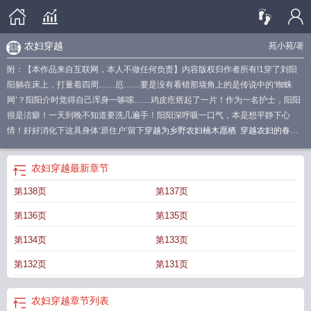
农妇穿越
苑小苑
/著
附：【本作品来自互联网，本人不做任何负责】内容版权归作者所有!1穿了刘阳
阳躺在床上，打量着四周……厄……要是没有看错那墙角上的是传说中的‘蜘蛛
网’？阳阳介时觉得自己浑身一哆嗦……鸡皮疙瘩起了一片！作为一名护士，阳阳
很是洁癖！一天到晚不知道要洗几遍手！阳阳深呼吸一口气，本是想平静下心
情！好好消化下这具身体‘原住户’留下
穿越为乡野农妇楠木愿栖
穿越农妇的春天
全文免费阅读
穿越为乡野农妇全文免费阅读
穿越农村妇女
穿越之农村
穿越为
乡野农妇的
穿越 农村
穿越为乡野农妇空间在手还怕啥
穿越为农家老寡妇
穿越
农妇穿越
最新章节
农妇的
穿越为乡野农妇免费
穿越为乡野农妇楠木愿栖免费阅读
穿越为乡野农妇
第138页
第137页
苑小苑
穿越乡下农妻有空间
穿越为乡野农妇楠木
乡村穿越
穿越 农妇
穿越农
妇
乡野农女
穿越之乡村医生
穿越为乡野农妇的电视剧
穿越农妇的推荐
穿越成
第136页
第135页
乡野农妇
系统文
作者苑小苑
乡村穿越女
穿越做农妇
穿越农妇的春天
穿越乡
下女
穿越为农女的
穿越乡村生活
穿越为乡野农妇下书网
穿越为乡野农妇txt
穿
第134页
第133页
越为乡野农妇好看
穿越为乡野农妇辣文
穿越农妇完本
穿越为乡野农妇余采
第132页
第131页
薇
农妇穿越
穿越乡村小农女
穿越为乡野农妇好看吗
穿越为乡野农妇免费阅读
农妇穿越
章节列表