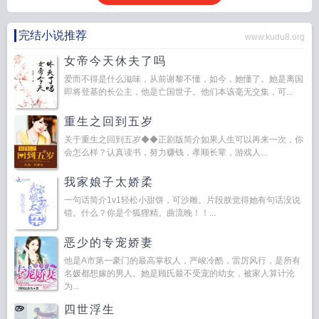
完结小说推荐
www.kudu8.org
女帝今天休夫了吗
爱而不得是什么滋味，从前谢黎不懂，如今，她懂了。她是离国
即将登基的长公主，他是亡国世子。他们本该毫无交集，可...
重生之回到五岁
关于重生之回到五岁◆◆正剧版简介如果人生可以再来一次，你
会怎么样？认真读书，努力赚钱，孝顺长辈，游戏人...
我家娘子太娇柔
一句话简介1v1轻松小甜饼，可沙雕。片段朕觉得她有句话没说
错。什么？你是个狐狸精。曲流晚！！...
恶少的专宠娇妻
他是A市第一豪门的最高掌权人，严峻冷酷，雷厉风行，是所有
名媛都想嫁的男人。她是顾氏最不受宠的幼女，被家人算计沦
为...
四世浮生