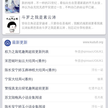
新的地球，不一样的21世纪，看似出生在普通家庭的平凡女孩，
本以为会无忧无虑平安渡过一生，不料自己的命运早已被...
斗罗之我是素云涛
管你主角还是穿越者，只要你在圣魂村，觉醒武魂那就要看我素
云涛如果您喜欢斗罗之我是素云涛，别忘记分享给朋友...
最新更新
www.kudu8.org
权力之巅笔趣阁超前更新列表
争渡@qimiaoUGtUK1
宋思铭叶如云大结局+(番外)
争渡@qimiaoUGtUK1
陈长安宁婷玉葬神棺大结局+(番外)
浮生一诺
宁宸大结局+(番外)
修果
警报真龙出狱笔趣阁超前更新
红透半边天
苏文陆晚风小说全集阅读
苍月夜
陈长安宁婷玉小说全集阅读
浮生一诺