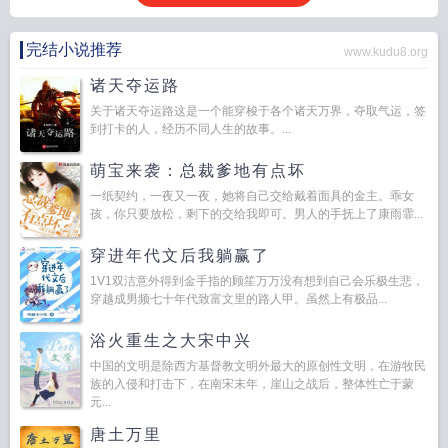
完结小说推荐
www.kudu8.org
诸天夺运路
关于诸天夺运路这是一个能穿梭于各个诸天万界，夺取气运，签
到打卡的人，经历不同人生的故事。...
萌宝来袭：总裁爹地有点坏
一纸契约，一夜又一夜，她将自己交给戴着面具的金主。乖女
孩，你只要放松，剩下的交给我即可。男人的手抚上了康雨霏...
穿进年代文后我躺赢了
1V1双洁意外得到金手指的顾笙万万没有想到自己会乐极生悲，
穿越成男频七十年代致富文里的路人甲。虽然上有极品...
浴火重生之大宋中兴
中国的文明是除西方基督教文明外最大的原创性文明，在游牧民
族的入侵和打击下，在南宋末年，崖山之战后，整体性亡于蒙
元...
唐土万里