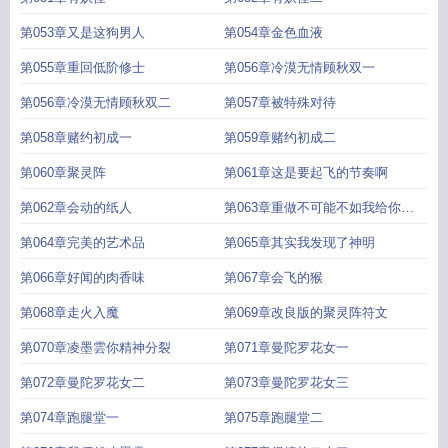
第053章又是这狗男人
第054章金色血液
第055章重回低阶修士
第056章冷漠无情顾秋双一
第056章冷漠无情顾秋双二
第057章被特殊对待
第058章赌约初成一
第059章赌约初成二
第060章聚灵阵
第061章这是要起飞的节奏啊
第062章会动的纸人
第063章重做不可能不如我给你们
解道题
第064章完美的艺术品
第065章其实我发现了神明
第066章好闻的肉香味
第067章会飞的猴
第068章走火入魔
第069章改良版的聚灵阵符文
第070章凌墨雲你精神分裂
第071章曼陀罗花女一
第072章曼陀罗花女二
第073章曼陀罗花女三
第074章跑腿堂一
第075章跑腿堂二