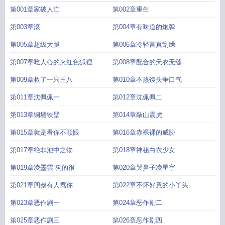
第001章家破人亡
第002章重生
第003章滚
第004章有味道的炮弹
第005章超级大腿
第006章冷轻言真刮躁
第007章吃人心的火红色狐狸
第008章配合的天衣无缝
第009章救了一只王八
第010章不蒸馒头争口气
第011章沈佩佩一
第012章沈佩佩二
第013章铜墙铁壁
第014章敲山震虎
第015章就是看你不顺眼
第016章赤裸裸的威胁
第017章绝非池中之物
第018章神秘白衣少女
第019章凌墨雲 狗的很
第020章哭鼻子凌星宇
第021章四叔有人骂你
第022章不怀好意的小丫头
第023章恶作剧一
第024章恶作剧二
第025章恶作剧三
第026章恶作剧四