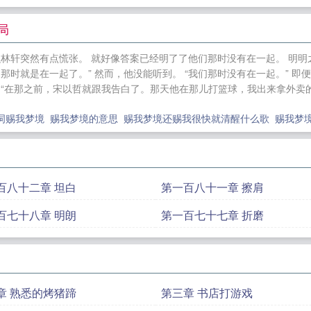
眼逼我出手，我最强赏金猎人
疯狂的赘婿
nba:崩坏区
夜君王
大秦神榜开启，祖龙听到我心声！
国运：扮演灰
局
相亲
妖精小姐姐别过来
我在异界养精灵
人在骑士：我，
么林轩突然有点慌张。 就好像答案已经明了了他们那时没有在一起。 明
局修炼十万年
系统好毒
全球精灵时代
电竞剧：你的修
那时就是在一起了。” 然而，他没能听到。 “我们那时没有在一起。” 即
作
落花落，纷漠漠
大航海之我是阎王爷
我用沙雕拯救
 “在那之前，宋以哲就跟我告白了。那天他在那儿打篮球，我出来拿外卖的
家子
词赐我梦境
赐我梦境的意思
赐我梦境还赐我很快就清醒什么歌
赐我梦
百八十二章 坦白
第一百八十一章 擦肩
百七十八章 明朗
第一百七十七章 折磨
章 熟悉的烤猪蹄
第三章 书店打游戏