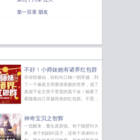
第一百章 朋友
不好！小师妹她有诸界红包群
非传统修仙，轻松向江柚一朝穿越，到
了一个修真文明逐渐衰败的世界，成了
真假千金文里不受宠的真千金！她看了
看随着自己穿越而来的红包群。不受家
族长辈宠爱？红包群里的各界大佬排着
队宠我！资质不行前途无望？我爆改血
神奇宝贝之智辉
脉，成了上古龙族后裔！传承丢失文明
一觉醒来，重生真新镇。有个隔壁叫大
落后？我随便拿出一本功法，都能让修
木，有个妈妈叫花子，还有个弟弟叫小
真界惊了又惊！就在江柚以为拿的是手