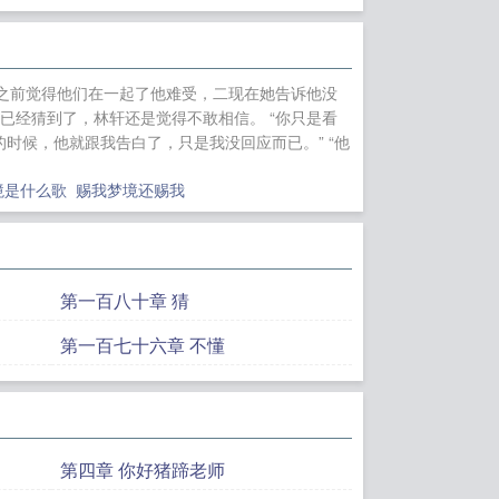
域内的我，无敌
从傀
大狼，队友小肥
平平无奇时管者
顶
明之前觉得他们在一起了他难受，二现在她告诉他没
皇，无限猖狂！
欧
便已经猜到了，林轩还是觉得不敢相信。 “你只是看
世界
重生于火红年
时候，他就跟我告白了，只是我没回应而已。” “他
境是什么歌
赐我梦境还赐我
第一百八十章 猜
第一百七十六章 不懂
第四章 你好猪蹄老师