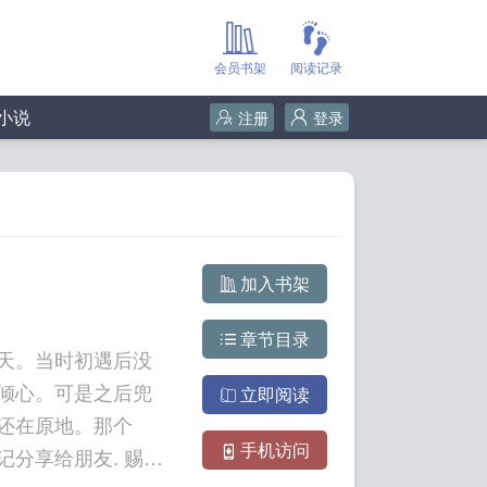
会员书架
阅读记录
小说
注册
登录
加入书架
章节目录
天。当时初遇后没
倾心。可是之后兜
立即阅读
还在原地。那个
手机访问
给朋友. 赐我