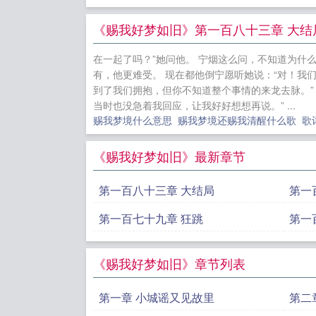
好梦如旧
鹰
儡皇子到黑
《赐我好梦如旧》第一百八十三章 大结
羊
非正常
在一起了吗？”她问他。 宁烟这么问，不知道为什
级天命，开
有，他更难受。 现在都他倒宁愿听她说：“对！我们
皇的基本操
到了我们拥抱，但你不知道整个事情的来龙去脉。”
当时也没急着我回应，让我好好想想再说。” ...
代
最强败
赐我梦境什么意思
赐我梦境还赐我清醒什么歌
歌
《赐我好梦如旧》最新章节
第一百八十三章 大结局
第一
第一百七十九章 狂跳
第一
《赐我好梦如旧》章节列表
第一章 小城谣又见故里
第二