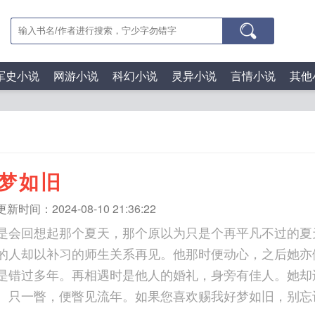
军史小说
网游小说
科幻小说
灵异小说
言情小说
其他
梦如旧
更新时间：2024-08-10 21:36:22
是会回想起那个夏天，那个原以为只是个再平凡不过的夏
的人却以补习的师生关系再见。他那时便动心，之后她亦
是错过多年。再相遇时是他人的婚礼，身旁有佳人。她却
。只一瞥，便瞥见流年。如果您喜欢赐我好梦如旧，别忘记分享