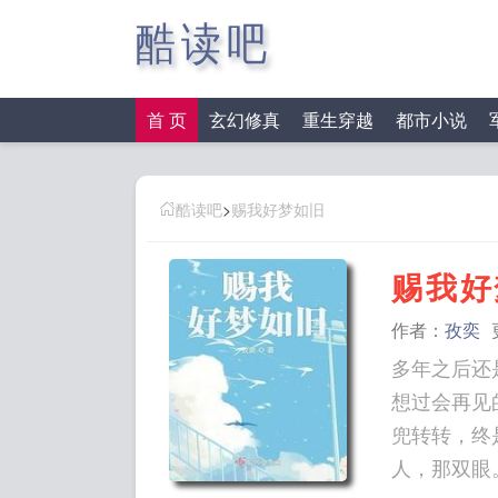
酷读吧
首 页
玄幻修真
重生穿越
都市小说
酷读吧
>
赐我好梦如旧
赐我好
作者：
孜奕
多年之后还
想过会再见
兜转转，终
人，那双眼