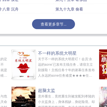
十八章 沉舟
第九十九章 偷看
查看更多章节...
不一样的系统大明星
坑的定
关于不一样的系统大明星叮！会员‘永
搭不
远的sone’已发布主线任务，请宿主立
力就是
刻接取！主线任务十年的谢幕任务发布
级啥
人永远的sone任务难度★★★★任务
时限任务介绍扭转历史，避免930事件
发生，促成少时...
超脑太监
族与危
意外重生，竟然重生到被发配到孝陵的
载天命
小太监身上，身体残缺，身处险境。却