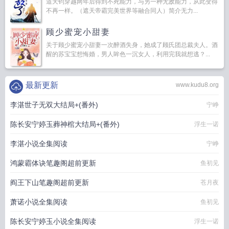
道天钧穿越两年后得到不死能力，与另一种无敌能力，从此变得
不再一样。（遮天帝霸完美世界等融合同人）简介无力...
顾少蜜宠小甜妻
关于顾少蜜宠小甜妻一次醉酒失身，她成了顾氏团总裁夫人。酒
醒的苏宝宝想悔婚，男人眸色一沉女人，利用完我就想逃？...
最新更新
www.kudu8.org
李湛世子无双大结局+(番外)
宁峥
陈长安宁婷玉葬神棺大结局+(番外)
浮生一诺
李湛小说全集阅读
宁峥
鸿蒙霸体诀笔趣阁超前更新
鱼初见
阎王下山笔趣阁超前更新
苍月夜
萧诺小说全集阅读
鱼初见
陈长安宁婷玉小说全集阅读
浮生一诺