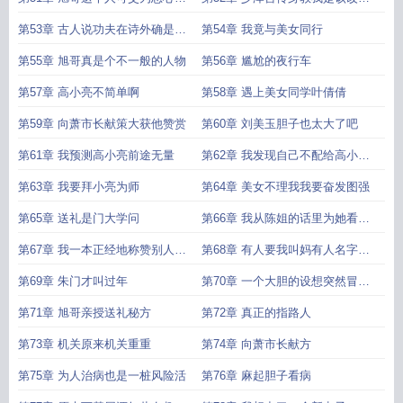
友
工作方式了
第53章 古人说功夫在诗外确是经
第54章 我竟与美女同行
典名言
第55章 旭哥真是个不一般的人物
第56章 尴尬的夜行车
第57章 高小亮不简单啊
第58章 遇上美女同学叶倩倩
第59章 向萧市长献策大获他赞赏
第60章 刘美玉胆子也太大了吧
第61章 我预测高小亮前途无量
第62章 我发现自己不配给高小亮
提鞋
第63章 我要拜小亮为师
第64章 美女不理我我要奋发图强
第65章 送礼是门大学问
第66章 我从陈姐的话里为她看到
了一丝新希望
第67章 我一本正经地称赞别人证
第68章 有人要我叫妈有人名字叫
明我在成熟
李太白真是怪事连连
第69章 朱门才叫过年
第70章 一个大胆的设想突然冒了
出来
第71章 旭哥亲授送礼秘方
第72章 真正的指路人
第73章 机关原来机关重重
第74章 向萧市长献方
第75章 为人治病也是一桩风险活
第76章 麻起胆子看病