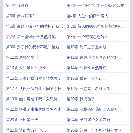
局
官场智斗TXT
官场斗智类
官场智斗免费阅读
官场斗智斗勇的
官场智斗免费
第1章 我是谁
第2章 一个好字引出一场特大风波
阅读无弹窗
官场斗后续
官场智斗在线阅读全文
官场斗讲的什么
官场智斗免费
全集
官场智斗鲍尔日
官场斗下
官场斗上
官场智斗免费
官场智斗郝晓东最后娶
第3章 秦水河事件
第4章 人生中的两个贵人
的是乔忆兰吗
官场智斗TXT精校版
官场智斗最新
官场斗智参乾隆
第5章 那份无微不至的关怀让我永
第6章 新认的姑妈面相和善却很厉
生铭记
害
第7章 第一堂课班长竟然是她
第8章 一个谜我总想解开
第9章 别了我的我都不敢叫她名字
第10章 终于上了重本线
了
第11章 送礼的学问
第12章 家庭环境不同选择的标准
也不同
第13章 人生导师汪校长
第14章 汪校长果然老练
第15章 上海让我自卑又让我大开
第16章 我在一天天进步
眼界
第17章 认识一位与众不同的学长
第18章 一定要上名牌大学
第19章 熊十辨给了我一条思路
第20章 我成熟了
第21章 毕业了未来的路要怎么走
第22章 汪校长给我们上入职机关
第一课
第23章 上班第一天
第24章 出门遇个女的发财
第25章 认识大方的范总
第26章 苏姐一个不可小觑的女人