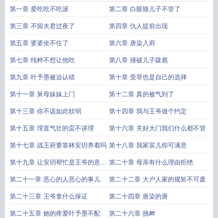
第一章 爱吃吃不吃滚
第二章 白眼狼儿子不管了
第三章 不留夫君过夜了
第四章 仇人提前出现
第五章 婆婆坐不住了
第六章 唐染入府
第七章 纯粹不想让他吃
第八章 撞破儿子跋扈
第九章 叶予墨被迫认错
第十章 受罪也是自己的选择
第十一章 舅母妹妹上门
第十二章 真的被气到了
第十三章 你不该如此软弱
第十四章 我与王爷做个约定
第十五章 理直气壮的蛮不讲理
第十六章 关好大门我们什么都不管
第十七章 战王府要靠林安玥养着吗
第十八章 我家宸儿你可满意
第十九章 让安玥帮忙是王爷的意思
第二十章 母亲有什么理由拒绝
吗
第二十一章 恶心的人恶心的事儿
第二十二章 大户人家的规矩不可废
第二十三章 王爷拿什么保证
第二十四章 唐染的唐
第二十五章 她的疼爱叶予墨不配
第二十六章 挑衅