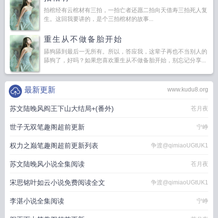
拍棺经有云棺材有三拍，一拍亡者还愿二拍向天借寿三拍死人复
生。这回我要讲的，是个三拍棺材的故事...
重生从不做备胎开始
舔狗舔到最后一无所有。所以，答应我，这辈子再也不当别人的
舔狗了，好吗？如果您喜欢重生从不做备胎开始，别忘记分享...
最新更新
www.kudu8.org
苏文陆晚风阎王下山大结局+(番外)
苍月夜
世子无双笔趣阁超前更新
宁峥
权力之巅笔趣阁超前更新列表
争渡@qimiaoUGtUK1
苏文陆晚风小说全集阅读
苍月夜
宋思铭叶如云小说免费阅读全文
争渡@qimiaoUGtUK1
李湛小说全集阅读
宁峥