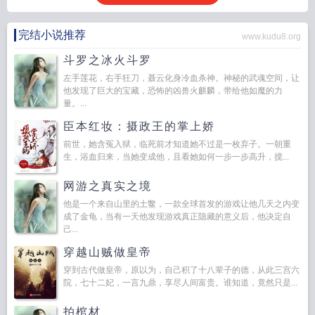
完结小说推荐
www.kudu8.org
斗罗之冰火斗罗
左手莲花，右手狂刀，聂云化身冷血杀神。神秘的武魂空间，让
他发现了巨大的宝藏，恐怖的凶兽火麒麟，带给他如魔的力
量。...
臣本红妆：摄政王的掌上娇
前世，她含冤入狱，临死前才知道她不过是一枚弃子。一朝重
生，浴血归来，当她变成他，且看她如何一步一步高升，搅...
网游之真实之境
他是一个来自山里的土鳖，一款全球首发的游戏让他几天之内变
成了金龟，当有一天他发现游戏真正隐藏的意义后，他决定自
己...
穿越山贼做皇帝
穿到古代做皇帝，原以为，自己积了十八辈子的德，从此三宫六
院，七十二妃，一言九鼎，享尽人间富贵。谁知道，竟然只是...
拍棺材