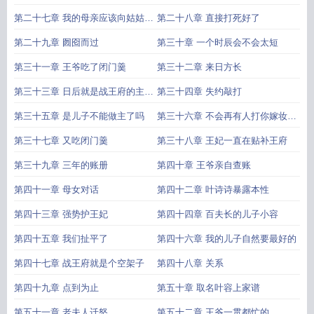
第二十七章 我的母亲应该向姑姑一
第二十八章 直接打死好了
样
第二十九章 囫囵而过
第三十章 一个时辰会不会太短
第三十一章 王爷吃了闭门羹
第三十二章 来日方长
第三十三章 日后就是战王府的主人
第三十四章 失约敲打
了
第三十五章 是儿子不能做主了吗
第三十六章 不会再有人打你嫁妆的
主意
第三十七章 又吃闭门羹
第三十八章 王妃一直在贴补王府
第三十九章 三年的账册
第四十章 王爷亲自查账
第四十一章 母女对话
第四十二章 叶诗诗暴露本性
第四十三章 强势护王妃
第四十四章 百夫长的儿子小容
第四十五章 我们扯平了
第四十六章 我的儿子自然要最好的
第四十七章 战王府就是个空架子
第四十八章 关系
第四十九章 点到为止
第五十章 取名叶容上家谱
第五十一章 老夫人迁怒
第五十二章 王爷一贯都忙的