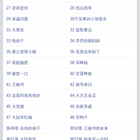
27 还得是你
28 找点稻草
29 亲戚问题
30干实事的小张医生
31 大朋友
32 提取重点
33 包饺子
34 乔乔的猪妈妈
35 紫云英喂小猪
36 卖菜也有粉了
37 茶园施肥
38 买蜂箱
39 被蛰一口
40 安置蜂箱
41 王秘书
42 病号来问
43 这菜到底有啥好
44 大方五金店
45 大堂嫂
46 自家亲戚
47 大姑宋红梅
48 买鸭子
第49章 会动的袋子
第50章 王秘书的未来
第51章 大院食堂
第52章 能多买一点吗