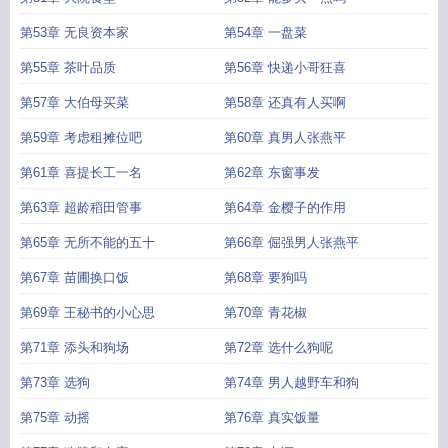
第53章 无良资本家
第54章 一盘菜
第55章 茶叶品质
第56章 快递小哥狂喜
第57章 大伯母买菜
第58章 还真有人买啊
第59章 考虑租摊位吧
第60章 真男人张燕平
第61章 喜提长工一名
第62章 东窗事发
第63章 超龄稻田管事
第64章 金樱子的作用
第65章 无所不能的五十
第66章 倔强男人张燕平
第67章 苗圃换口饭
第68章 要狗吗
第69章 王秘书的小心思
第70章 青花椒
第71章 添头和狗场
第72章 选什么狗呢
第73章 选狗
第74章 男人越野车和狗
第75章 动摇
第76章 真实饭量