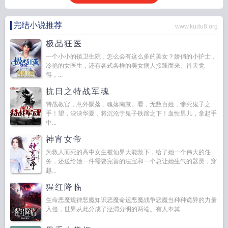
完结小说推荐
www.kudu8.org
极品狂医
一个小小的镇卫生院，怎么会有这么多的美女？娇俏的小护士，
冷艳的女医生，还有各式各样的美女病人接踵而来。肖天觉
得，...
抗日之特战军魂
特战教官，意外陨落，魂落南京。看，无数百姓，惨死鬼子之
手！望，泱泱华夏，将沉沦于鬼子铁蹄之下！血性男儿，拿起手
中...
神宵女帝
为救人而死的高中女生被仙界大能救下，给了她一个伟大的任
务，还送给她一件需要完善的法宝和一个总让她生气的器灵，穿
越...
猩红降临
生命恶魔规律恶魔知识恶魔命运恶魔战争恶魔当种种诡异的力量
入侵，世界从此分成了泾渭分明的两端。有人奉其...