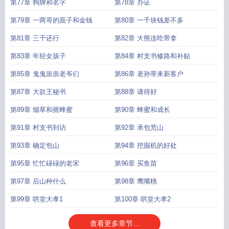
第77章 狗牌和名字
第78章 办证
第79章 一两哥的面子和金钱
第80章 一千块钱差不多
第81章 三千还行
第82章 大熊连吃带拿
第83章 年轻女孩子
第84章 村支书修路和补贴
第85章 鬼鬼祟祟老爷们
第86章 老孙带来新客户
第87章 大款王秘书
第88章 请得好
第89章 烟草和摇蜂蜜
第90章 蜂蜜和成长
第91章 村支书到访
第92章 承包荒山
第93章 确定包山
第94章 挖掘机的好处
第95章 忙忙碌碌的老宋
第96章 买鱼苗
第97章 后山种什么
第98章 鹰嘴桃
第99章 哄堂大孝1
第100章 哄堂大孝2
查看更多章节...