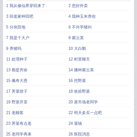
澶渊之战
宋檀记事书海阁
宋檀家具价格
宋檀记事荆棘之歌无防盗
宋檀记事千
1 我从修仙界穿回来了
2 您好外卖
千免费阅读
宋檀记事百度百科
宋檀记事免费全文阅读笔趣阁
宋檀记事
shuhaige
宋檀家具怎么样
宋檀记事荆棘之歌在线阅读
宋檀记事男主是谁
宋檀
3 回老家种田吧
4 我种玉米养你
记事全文免费阅读无弹窗
宋檀家具质量
宋檀记事作者
宋檀道济伐魏文言文翻
5 分块田地
6 不许学猪叫
译
宋檀记事笔趣阁
宋书檀道济列传原文翻译
宋檀记事起点
宋檀记事TXT最
新
宋檀记事全文
宋檀记事百度
宋檀记事讲的什么
宋檀记事免费
宋檀记事在哪
7 我是个大户
8 紫云英
里连载
宋檀记事read
宋檀记事飞阅
宋檀记事全文免费阅读
宋檀记事全本TXT
资源
9 养猪吗
宋檀记事类似直播种田文
宋檀记事无错
10 大白鹅
宋檀记事曲调文学
宋檀记事全文
免费阅读无弹窗笔趣阁
宋檀记事免费全文阅读
吾家阿囡
宋檀记事 第635章
宋
11 处理种子
12 村里聊天
檀记事全本完结免费
宋书檀道济
宋檀记事男主和女主在一起是哪一集
宋檀记事
全文免费阅读笔趣阁
宋檀记事TXT百度
强烈推荐看了n遍的古言知乎
宋檀记事
13 都是穷命
14 播种紫云英
荆棘之歌百度
宋檀记事男主和女主什么时候再见面
宋檀记事在线阅读
宋檀记事
15 佩奇大恩
16 挖野菜
在哪里看
宋檀记事正版
宋檀记事男女主什么时候见面
宋檀记事无错字在线阅
读
宋檀家具官网价格表
我在仙界富甲一方
宋檀记事类似
宋檀家具价格及图
17 荠菜饺子
18 收拾野菜
片
宋檀记事免费阅读无弹窗
宋檀记事无防盗全文免费阅读
宋檀记事资源
宋檀
19 野菜开卖
20 菜市场老同学
记事免费阅读全文
宋檀记事新笔趣阁
宋檀记事免费阅读
宋檀家具旗舰店在哪
里
宋檀记事无错版在哪看
21 老顾客
22 明天多买一点吧
23 荠菜有点老
24 退钱
25 老同学再来
26 医院消息