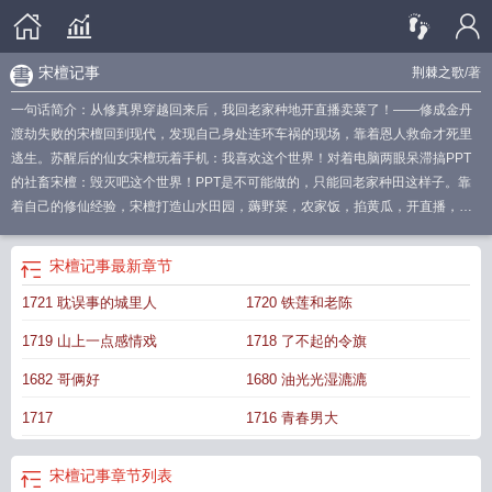
宋檀记事
荆棘之歌
/著
一句话简介：从修真界穿越回来后，我回老家种地开直播卖菜了！——修成金丹
渡劫失败的宋檀回到现代，发现自己身处连环车祸的现场，靠着恩人救命才死里
逃生。苏醒后的仙女宋檀玩着手机：我喜欢这个世界！对着电脑两眼呆滞搞PPT
的社畜宋檀：毁灭吧这个世界！PPT是不可能做的，只能回老家种田这样子。靠
着自己的修仙经验，宋檀打造山水田园，薅野菜，农家饭，掐黄瓜，开直播，卖
山珍……直到有一天，她看到了自己的救命恩人——在救她时被炸毁半张脸的那
个男人。宋檀看了看对方的宽肩窄腰大长腿，又看了看对方另外半边清俊的脸，
宋檀记事
最新章节
想起自己两辈子的单身狗生涯，心想：听说合欢宗的双修秘法可以滋补容颜，不
1721 耽误事的城里人
1720 铁莲和老陈
知道……［纯种田，真的种田那种］［有男主，戏份不多］
宋檀记事完结了吗
宋
檀记事荆棘之歌
择日走红
宋檀记事TXT全文百度
宋檀记事无防盗
宋檀记事笔
1719 山上一点感情戏
1718 了不起的令旗
趣阁在线听
宋檀记事有男主吗
济南宋檀
宋檀记事最新TXT
宋檀记事TXT
宋檀
记事 笔趣阁
宋檀记事作者荆棘之歌
宋檀记事最新章节
宋檀记事荆棘之歌无错
1682 哥俩好
1680 油光光湿漉漉
版
宋檀家具
宋檀记事百度2026
宋檀记事 起点
宋檀记事TXT奇书网
宋檀记事
1717
1716 青春男大
之类的
宋檀记事 荆棘之歌
宋檀记事笔趣阁荆棘之歌
宋檀记事起点中文网
宋书
檀祗传文言文翻译
宋檀记事好看吗
宋檀记事类似修仙种田
宋檀记事晋江
宋檀
记事品书网
宋檀记事阅读
宋檀记事免费全文
宋檀厂家
宋书檀袛传原文翻译
宋
宋檀记事
章节列表