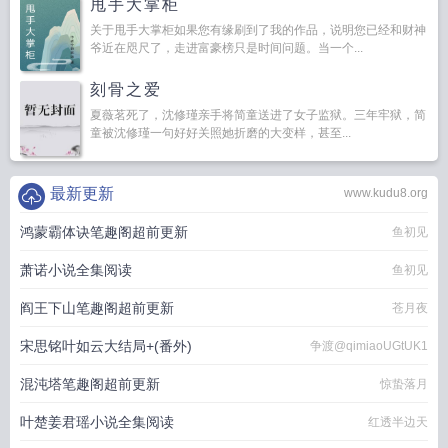
甩手大掌柜
关于甩手大掌柜如果您有缘刷到了我的作品，说明您已经和财神
爷近在咫尺了，走进富豪榜只是时间问题。当一个...
刻骨之爱
夏薇茗死了，沈修瑾亲手将简童送进了女子监狱。三年牢狱，简
童被沈修瑾一句好好关照她折磨的大变样，甚至...
最新更新
www.kudu8.org
鸿蒙霸体诀笔趣阁超前更新
鱼初见
萧诺小说全集阅读
鱼初见
阎王下山笔趣阁超前更新
苍月夜
宋思铭叶如云大结局+(番外)
争渡@qimiaoUGtUK1
混沌塔笔趣阁超前更新
惊蛰落月
叶楚姜君瑶小说全集阅读
红透半边天