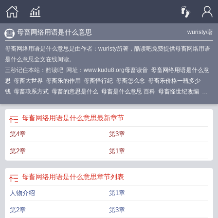
母畜网络用语是什么意思
wuristy
/著
母畜网络用语是什么意思是由作者：wuristy所著，酷读吧免费提供母畜网络用语
是什么意思全文在线阅读。
三秒记住本站：酷读吧 网址：www.kudu8.org
母畜读音
母畜网络用语是什么意
思
母畜大世界
母畜乐的作用
母畜怪行纪
母畜怎么念
母畜乐价格一瓶多少
钱
母畜联系方式
母畜的意思是什么
母畜是什么意思 百科
母畜怪世纪改编
母
畜时代
母畜新世纪
母畜怪世读
母畜是什么意思网络用语
母畜训练营微博
母畜
怎么读音
母畜怪纪
母畜训练基地
母畜指什么
母畜怪世纪8
母畜都市主角兰
母畜网络用语是什么意思
最新章节
顿
母畜什么意思?
母畜是啥意思
母畜怪世纪在线阅读
母畜怪世纪
母畜宝治什
第4章
第3章
么病
母畜怪纪元
母畜的意思
母畜乐价格
母畜怪世
母畜训练营
第2章
第1章
母畜网络用语是什么意思
章节列表
人物介绍
第1章
第2章
第3章