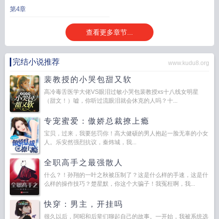
第4章
查看更多章节...
完结小说推荐
www.kudu8.org
裴教授的小哭包甜又软
高冷毒舌医学大佬VS眼泪过敏小哭包裴教授xs十八线女明星
（甜文！）嘘，你听过流眼泪就会休克的人吗？十...
专宠蜜爱：傲娇总裁撩上瘾
宝贝，过来，我要惩罚你！高大健硕的男人抱起一脸无辜的小女
人。乐安然强烈抗议，秦炜城，我...
全职高手之最强散人
什么？！孙翔的一叶之秋被压制了？这是什么样的手速，这是什
么样的操作技巧？楚星默，你这个大骗子！我冤枉啊，我...
快穿：男主，开挂吗
很久以后，阿昭和后辈们聊起自己的故事。一开始，我被系统选