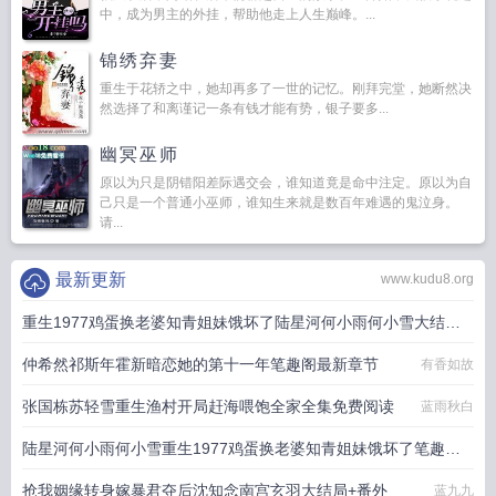
中，成为男主的外挂，帮助他走上人生巅峰。...
锦绣弃妻
重生于花轿之中，她却再多了一世的记忆。刚拜完堂，她断然决
然选择了和离谨记一条有钱才能有势，银子要多...
幽冥巫师
原以为只是阴错阳差际遇交会，谁知道竟是命中注定。原以为自
己只是一个普通小巫师，谁知生来就是数百年难遇的鬼泣身。
请...
最新更新
www.kudu8.org
重生1977鸡蛋换老婆知青姐妹饿坏了陆星河何小雨何小雪大结局
+番外
仲希然祁斯年霍新暗恋她的第十一年笔趣阁最新章节
有香如故
小扑街
张国栋苏轻雪重生渔村开局赶海喂饱全家全集免费阅读
蓝雨秋白
陆星河何小雨何小雪重生1977鸡蛋换老婆知青姐妹饿坏了笔趣阁
最新章节
抢我姻缘转身嫁暴君夺后沈知念南宫玄羽大结局+番外
小扑街
蓝九九