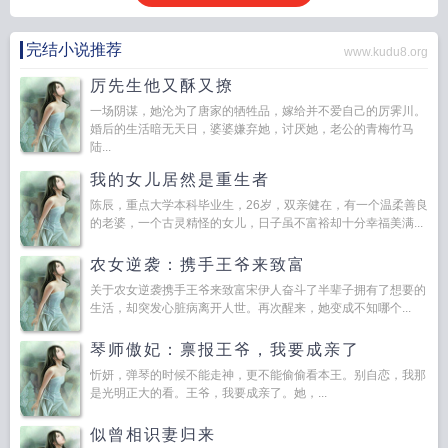
完结小说推荐
www.kudu8.org
厉先生他又酥又撩
一场阴谋，她沦为了唐家的牺牲品，嫁给并不爱自己的厉霁川。
婚后的生活暗无天日，婆婆嫌弃她，讨厌她，老公的青梅竹马
陆...
我的女儿居然是重生者
陈辰，重点大学本科毕业生，26岁，双亲健在，有一个温柔善良
的老婆，一个古灵精怪的女儿，日子虽不富裕却十分幸福美满...
农女逆袭：携手王爷来致富
关于农女逆袭携手王爷来致富宋伊人奋斗了半辈子拥有了想要的
生活，却突发心脏病离开人世。再次醒来，她变成不知哪个...
琴师傲妃：禀报王爷，我要成亲了
忻妍，弹琴的时候不能走神，更不能偷偷看本王。别自恋，我那
是光明正大的看。王爷，我要成亲了。她，...
似曾相识妻归来