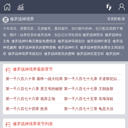
修罗战神境界
甘蔗奶爸
/著
十年戎马，荣耀无双，兄弟惨死，重回都市。你们眼中的神，也只配在我脚下匍
匐，颤抖！如果您喜欢修罗战神，别忘记分享给朋友.
修罗战神邢决
修罗战神女
主角
修罗战神叶枫完整版免费阅读
修罗战神等级划分
修罗战神叶青苍
修罗战
神笔趣阁
修罗战神善良的蜜蜂楚枫
修罗战神叶天
修罗战神楚风免费全文阅读目
录
修罗战神境界等级划分
修罗战神善良的蜜蜂
修罗战神百度百科
修罗战神楚
惊蛰免费阅读
修罗战神第2季免费观看
修罗战魂
修罗战神刑决
修罗战神善良的
蜜蜂笔趣阁
修罗武神楚枫
修罗战神刑决和秦九
修罗战神电视剧免费观看
修罗
修罗战神境界
最新章节
战神短剧
都市之修罗战神
修罗战神什么意思
修罗战神江城
修罗战神女主
修罗
第一千八百八十章 最终一战大结局
第一千八百七十九章 天道祭祀以求
战神叶枫免费阅读
修罗战神2
修罗战神楚惊蛰
修罗战神图片
修罗战神百度百科
人物介绍
修罗战神百科
修罗战神善良的蜜蜂好看吗
修罗战神免费阅读
修罗战
不死
第一千八百七十八章 景王爷的秘密
第一千八百七十七章 王朝血祭
神江策丁梦妍免费阅读
修罗战神贴吧
修罗战神刑决百度百科
修罗战神 修罗战
神
修罗战神刑决笔趣阁
修罗战神全文免费阅读
修罗战神女主角有几个
修罗战
第一千八百七十六章 诡异之地
第一千八百七十五章 东海深处
神笔趣阁免费阅读
修罗战神大结局
修罗战神视频
修罗战神陆景玉朝青短剧免费
第一千八百七十四章 抢亲
第一千八百七十三章 龟息大法
观看
修罗战神江策全文免费阅读
叶青苍方嫣然修罗战神
修罗战神简介
修罗战
神叶凌风
修罗武帝
修罗战神境界
修罗战神境界
章节列表