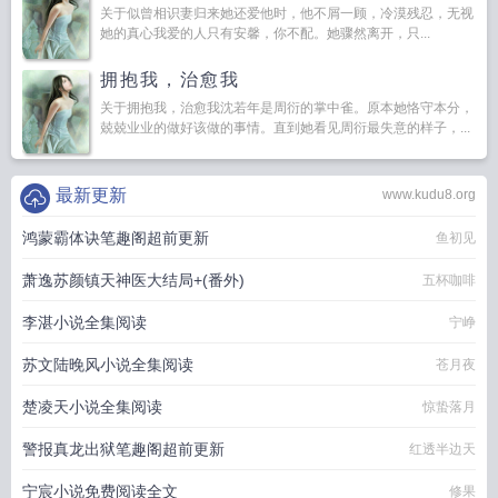
关于似曾相识妻归来她还爱他时，他不屑一顾，冷漠残忍，无视
她的真心我爱的人只有安馨，你不配。她骤然离开，只...
拥抱我，治愈我
关于拥抱我，治愈我沈若年是周衍的掌中雀。原本她恪守本分，
兢兢业业的做好该做的事情。直到她看见周衍最失意的样子，...
最新更新
www.kudu8.org
鸿蒙霸体诀笔趣阁超前更新
鱼初见
萧逸苏颜镇天神医大结局+(番外)
五杯咖啡
李湛小说全集阅读
宁峥
苏文陆晚风小说全集阅读
苍月夜
楚凌天小说全集阅读
惊蛰落月
警报真龙出狱笔趣阁超前更新
红透半边天
宁宸小说免费阅读全文
修果