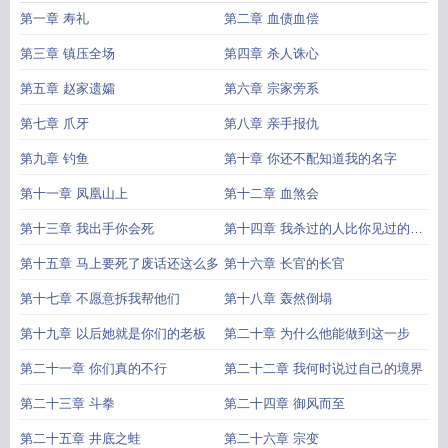
第一章 寿礼
第二章 血债血偿
第三章 镇压全场
第四章 杀人诛心
第五章 赵家遗孀
第六章 宗家旁系
第七章 爪牙
第八章 亲手报仇
第九章 钓鱼
第十章 你还不配知道我的名字
第十一章 凤凰山上
第十二章 血煞会
第十三章 我出手你会死
第十四章 我杀过的人比你见过的还
多
第十五章 马上要死了废话还这么多
第十六章 长官的长官
第十七章 不愿意拆我帮他们
第十八章 轰然倒塌
第十九章 以后她就是你们的老板
第二十章 为什么他能做到这一步
第二十一章 你们真的不行
第二十二章 我何时说过自己的境界
第二十三章 斗拳
第二十四章 御风而至
第二十五章 井底之蛙
第二十六章 宗变