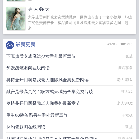
男人强大
大学生雷剑辉被女友无情抛弃，回到山村当了一名小教师，纠缠
在绝色美神校长，极品萝莉同事和温柔美女富婆诸多之间，越
来...
最新更新
www.kudu8.org
下班然后变成魔法少女番外最新章节
弧盐
郝媛媛笔趣阁在线阅读
废话薯条
奥特曼开门啊是我老人迦陈风全集免费阅读
老人迦Oz
融合是最高贵的召唤方式天城光全集免费阅读
杯面21
奥特曼开门啊是我老人迦番外最新章节
老人迦Oz
重生08装备系男神番外最新章节
辛老板
林昀笔趣阁在线阅读
弧盐
系统很抽象还好我也是白不凡林立全集免费阅读
扑街天线