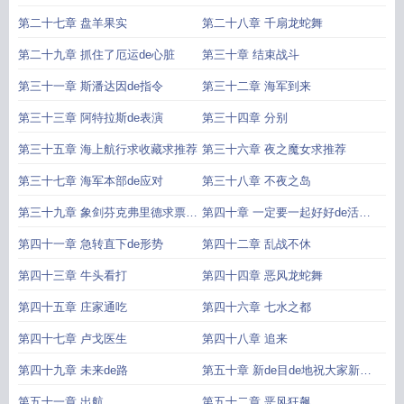
第二十七章 盘羊果实
第二十八章 千扇龙蛇舞
第二十九章 抓住了厄运de心脏
第三十章 结束战斗
第三十一章 斯潘达因de指令
第三十二章 海军到来
第三十三章 阿特拉斯de表演
第三十四章 分别
第三十五章 海上航行求收藏求推荐
第三十六章 夜之魔女求推荐
第三十七章 海军本部de应对
第三十八章 不夜之岛
第三十九章 象剑芬克弗里德求票票
第四十章 一定要一起好好de活下
给张推荐呗
去啊
第四十一章 急转直下de形势
第四十二章 乱战不休
第四十三章 牛头看打
第四十四章 恶风龙蛇舞
第四十五章 庄家通吃
第四十六章 七水之都
第四十七章 卢戈医生
第四十八章 追来
第四十九章 未来de路
第五十章 新de目de地祝大家新年
快乐
第五十一章 出航
第五十二章 恶风狂飙