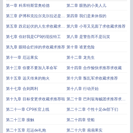
第一章 科库特斯雷奥哈德
第二章 眼熟的小美人儿
第三章 萨博和克拉尔克尔拉还是克
第四章 我们是来休假的
拉拉
第五章 跌宕起伏的人生求收藏求推
第六章 小哥又见面了求收藏求推荐
荐
第七章 你好我是CP9的现役特工
第八章 是警告而不是玩笑
第九章 眼睛会烂掉的求收藏求推荐
第十章 谁更危险
第十一章 厄运果实
第十二章 龙先生
第十三章 你要不要加入革命军
第十四章 合作愉快求推荐求收藏
第十五章 远天传来的炮火
第十六章 叛乱军求收藏求推荐
第十七章 合则两利
第十八章 行动开始
第十九章 目标变更求收藏求推荐啦
第二十章 巴利翁海贼团求推荐求收
藏
第二十一章 CP9长官上线
第二十二章 个性十足de部下们
第二十三章 接触
第二十四章 登船
第二十五章 厄运de礼炮
第二十六章 扇扇果实