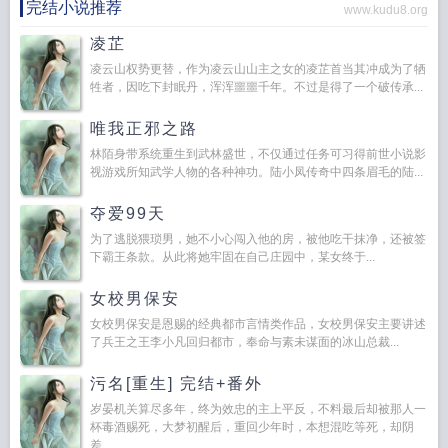
完结小说推荐
www.kudu8.org
凌芷
凌云山权势更替，作为凌云山山主之女的凌芷首当其冲成为了牺
牲者，因吃下封眠丹，浑浑噩噩千年。不过是得了一个破传承...
唯我正邪之路
林陌身带系统重生到武林盛世，不仅通过任务可习得前世小说影
视游戏所知武学人物的各种神功。陆小凤传奇中四条眉毛的陆...
夺爱99天
为了逃脱猥琐男，她不小心闯入他的房，被他吃干抹净，还被签
下霸王条款。从此将她牢固在自己庄园中，某女终于...
女校男保安
女校男保安是恩赐的经典都市言情类作品，女校男保安主要讲述
了兵王之王李小凡回归都市，奉命与素未谋面的冰山总裁...
污名[重生] 完结+番外
岁晏机关算尽多年，终为效忠的主上平反，不料最后却被那人一
杯毒酒赐死，大梦初醒后，重回少年时，本想混吃等死，却阴
差...