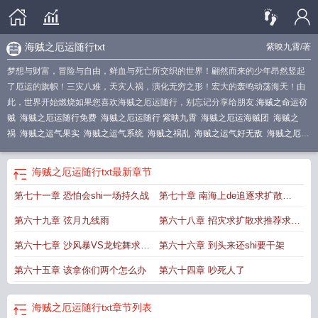
海贼之厄运随行txt
紫映九霄
/著
梦想与财富，冒险与自由，鲜血与死亡所交织的世界！翩然而来的少年昂然竖起
了厄运的旗帜！三灾八难，天灾人祸，演化无穷之形！宏大的轰鸣动荡海天！由
此，世界开始燃烧如果您喜欢海贼之厄运随行，别忘记分享给朋友.
海贼之命运窃
贼
海贼之厄运随行免费
海贼之厄运随行 紫映九霄
海贼之厄运海贼团
海贼之
祸
海贼之运气果实
海贼之运气系统
海贼之祸乱
海贼之运气好无敌
海贼之厄运
随行 聚合中文网
海贼之逆流
海贼王之厄运随行
海贼之厄运随行txt
海贼之幸
运
海贼之厄运随行txt
最新章节
第七十一章 恐怕会shi一场持久战
第七十章 南海上de追逐求扩散求
推荐求收藏
第六十九章 弦月九线雨
第六十八章 招灾求扩散求推荐求收
藏
第六十七章 沙风暴VS龙蛇舞求扩
第六十六章 到头来还shi要干架
散求收藏求推荐
第六十五章 该拿你们两个怎么办
第六十四章 吵死人了
海贼之厄运随行txt
章节列表