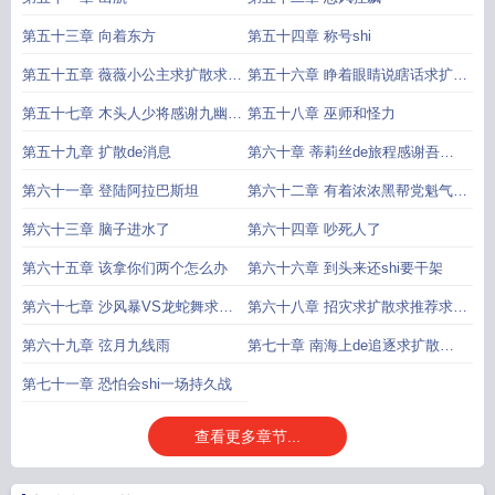
第五十三章 向着东方
第五十四章 称号shi
第五十五章 薇薇小公主求扩散求收
第五十六章 睁着眼睛说瞎话求扩散
藏求推荐啦
求收藏求推荐
第五十七章 木头人少将感谢九幽魔
第五十八章 巫师和怪力
血书友de打赏
第五十九章 扩散de消息
第六十章 蒂莉丝de旅程感谢吾丶
丶赵曰天书友de打赏
第六十一章 登陆阿拉巴斯坦
第六十二章 有着浓浓黑帮党魁气质
de男人
第六十三章 脑子进水了
第六十四章 吵死人了
第六十五章 该拿你们两个怎么办
第六十六章 到头来还shi要干架
第六十七章 沙风暴VS龙蛇舞求扩
第六十八章 招灾求扩散求推荐求收
散求收藏求推荐
藏
第六十九章 弦月九线雨
第七十章 南海上de追逐求扩散求
推荐求收藏
第七十一章 恐怕会shi一场持久战
查看更多章节...